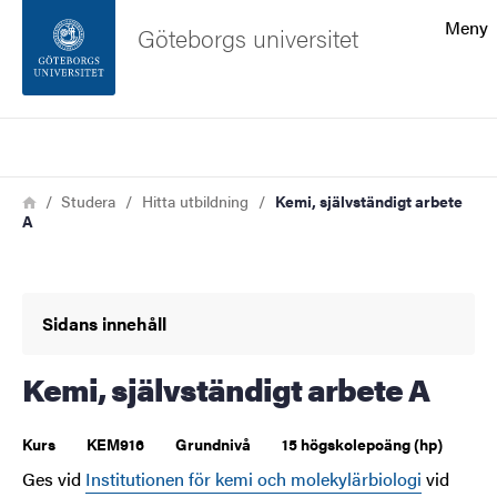
Sökfunktionen
Meny
Göteborgs universitet
Sidfoten
Sök
Kontakta universitetet
Länkstig
Hem
Studera
Hitta utbildning
Kemi, självständigt arbete
A
Om webbplatsen
Sidans innehåll
Kemi, självständigt arbete A
Kurs
KEM916
Grundnivå
15 högskolepoäng (hp)
Ges vid
Institutionen för kemi och molekylärbiologi
vid