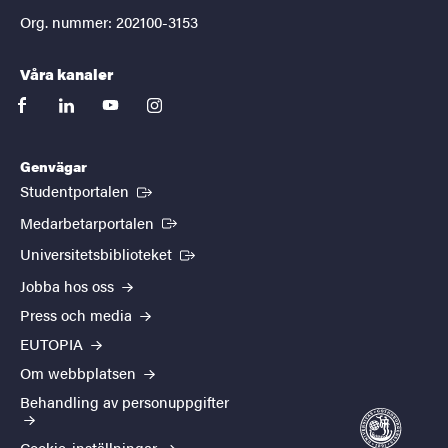
Org. nummer: 202100-3153
Våra kanaler
facebook
linkedin
youtube
instagram
Genvägar
(Extern länk)
Studentportalen
(Extern länk)
Medarbetarportalen
(Extern länk)
Universitetsbiblioteket
Jobba hos oss
Press och media
EUTOPIA
Om webbplatsen
Behandling av personuppgifter
Cookie-inställningar