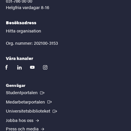
031-786 00 00
Helgfria vardagar 8-16
Besöksadress
Hitta organisation
Org. nummer: 202100-3153
Våra kanaler
facebook
linkedin
youtube
instagram
Genvägar
(Extern länk)
Studentportalen
(Extern länk)
Medarbetarportalen
(Extern länk)
Universitetsbiblioteket
Jobba hos oss
Press och media