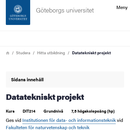
Sökfunktionen
Meny
Göteborgs universitet
Sidfoten
Sök
Kontakta universitetet
Länkstig
Hem
Studera
Hitta utbildning
Datatekniskt projekt
Om webbplatsen
Sidans innehåll
Datatekniskt projekt
Kurs
DIT214
Grundnivå
7,5 högskolepoäng (hp)
Ges vid
Institutionen för data- och informationsteknik
vid
Fakulteten för naturvetenskap och teknik