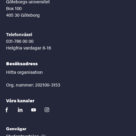
Göteborgs universitet
Box 100
405 30 Göteborg
Telefonväxel
031-786 00 00
Helgfria vardagar 8-16
Besöksadress
Hitta organisation
Org. nummer: 202100-3153
Våra kanaler
facebook
linkedin
youtube
instagram
Genvägar
(Extern länk)
Studentportalen