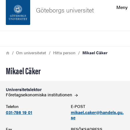
Sökfunktionen
Meny
Göteborgs universitet
Sidfoten
Sök
Kontakta universitetet
Länkstig
Hem
Om universitetet
Hitta person
Mikael Cäker
Om webbplatsen
Mikael Cäker
Universitetslektor
Företagsekonomiska
institutionen
Telefon
E-POST
031-786 19 01
mikael.caker@handels.gu.
se
Fax
BESÖKSADRESS