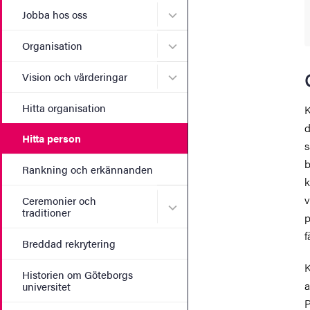
Undermeny för Jobba hos 
Jobba hos oss
Undermeny för Organisati
Organisation
Undermeny för Vision och 
Vision och värderingar
Hitta organisation
K
d
Hitta person
s
b
Rankning och erkännanden
k
v
Ceremonier och
Undermeny för Ceremonier 
traditioner
p
f
Breddad rekrytering
K
Historien om Göteborgs
a
universitet
P