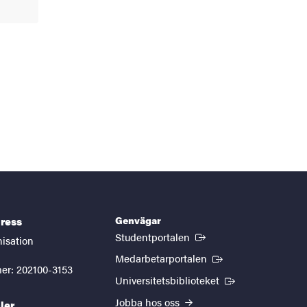
Genvägar
ress
(Extern länk)
Studentportalen
nisation
(Extern länk)
Medarbetarportalen
er: 202100-3153
(Extern länk)
Universitetsbiblioteket
Jobba hos oss
ler