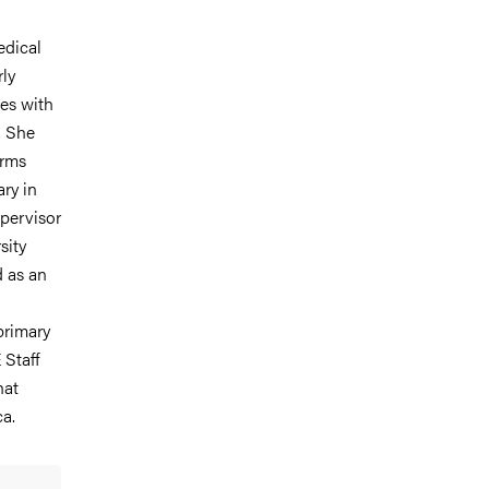
edical
rly
es with
. She
orms
ry in
pervisor
sity
d as an
primary
 Staff
hat
a.