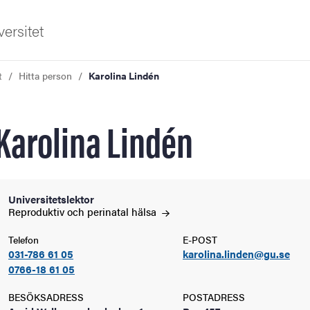
ersitet
t
Hitta person
Karolina Lindén
Karolina Lindén
ldning
Universitetslektor
Reproduktiv och perinatal
hälsa
och innovation
Telefon
E-POST
031-786 61 05
karolina.linden@gu.se
tetet
0766-18 61 05
BESÖKSADRESS
POSTADRESS