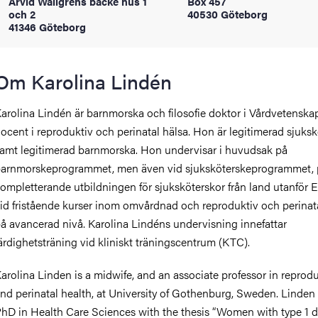
Arvid Wallgrens backe hus 1
Box 457
oss
och 2
40530 Göteborg
41346 Göteborg
on
Om Karolina Lindén
värderingar
arolina Lindén är barnmorska och filosofie doktor i Vårdvetenska
ocent i reproduktiv och perinatal hälsa. Hon är legitimerad sjuks
amt legitimerad barnmorska. Hon undervisar i huvudsak på
arnmorskeprogrammet, men även vid sjuksköterskeprogrammet, 
ompletterande utbildningen för sjuksköterskor från land utanför 
id fristående kurser inom omvårdnad och reproduktiv och perinat
och traditioner
å avancerad nivå. Karolina Lindéns undervisning innefattar
ärdighetsträning vid kliniskt träningscentrum (KTC).
arolina Linden is a midwife, and an associate professor in reprod
nd perinatal health, at University of Gothenburg, Sweden. Linden
hD in Health Care Sciences with the thesis “Women with type 1 d