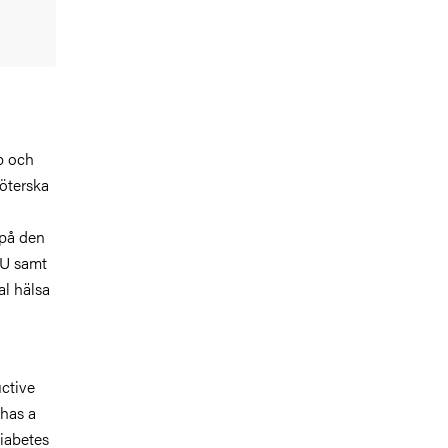
p och
köterska
på den
EU samt
al hälsa
uctive
 has a
iabetes