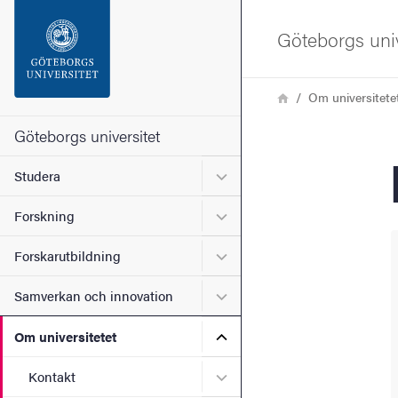
Sökfunktionen
Göteborgs univ
Sidfoten
Länkstig
Hem
Om universitete
Kontakta universitetet
Göteborgs universitet
Undermeny för Studera
Studera
Om webbplatsen
Undermeny för Forskning
Forskning
Undermeny för Forskarutbi
Forskarutbildning
Undermeny för Samverkan 
Samverkan och innovation
Undermeny för Om universi
Om universitetet
Undermeny för Kontakt
Kontakt