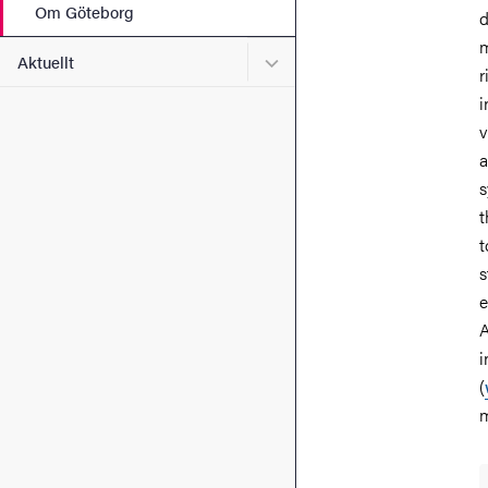
Om Göteborg
d
m
Undermeny för Aktuellt
Aktuellt
r
i
v
a
s
t
t
s
e
A
i
(
m