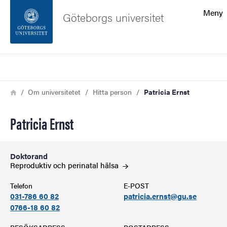
Sökfunktionen
Meny
Göteborgs universitet
Sidfoten
Sök
Kontakta universitetet
Länkstig
Hem
Om universitetet
Hitta person
Patricia Ernst
Om webbplatsen
Patricia Ernst
Doktorand
Reproduktiv och perinatal
hälsa
Telefon
E-POST
031-786 60 82
patricia.ernst@gu.se
0766-18 60 82