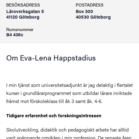
BESÖKSADRESS
POSTADRESS
Läroverksgatan 5
Box 300
41120 Göteborg
40530 Göteborg
Rumsnummer
B4 436c
Om Eva-Lena Happstadius
I min tjänst som universitetsadjunkt är jag delaktig i flertalet
kurser i grundlärarprogrammet som utbildar lärare inriktade
främst mot förskoleklass till åk 3 samt åk. 4-6.
Tidigare erfarenhet och forskningsintressen
Skolutveckling, didaktik och pedagogiskt arbete har alltid
varit spännande områden i min profession. De senaste åren