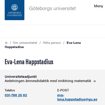
Sökfunktionen
Meny
Göteborgs universitet
Sidfoten
Sök
Kontakta universitetet
Länkstig
Hem
Om universitetet
Hitta person
Eva-Lena
Happstadius
Om webbplatsen
Eva-Lena Happstadius
Universitetsadjunkt
Avdelningen ämnesdidaktik med inriktning
matematik
Telefon
E-POST
031-786 20 62
eva-
lena.happstadius@gu.se