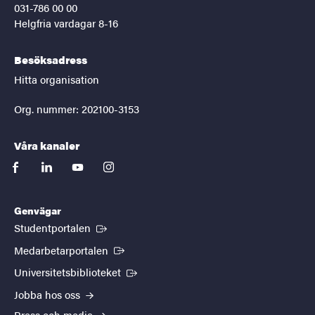
031-786 00 00
Helgfria vardagar 8-16
Besöksadress
Hitta organisation
Org. nummer: 202100-3153
Våra kanaler
facebook
linkedin
youtube
instagram
Genvägar
(Extern länk)
Studentportalen
(Extern länk)
Medarbetarportalen
(Extern länk)
Universitetsbiblioteket
Jobba hos oss
Press och media