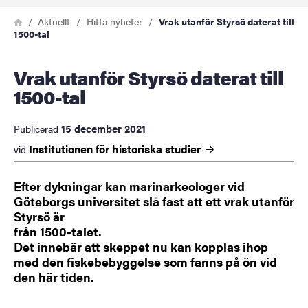
Länkstig
Hem
Aktuellt
Hitta nyheter
Vrak utanför Styrsö daterat till
1500-tal
Vrak utanför Styrsö daterat till
1500-tal
15 december 2021
Publicerad
Institutionen för historiska
studier
vid
Efter dykningar kan marinarkeologer vid
Göteborgs universitet slå fast att ett vrak utanför
Styrsö är
från 1500-talet.
Det innebär att skeppet nu kan kopplas ihop
med den fiskebebyggelse som fanns på ön vid
den här tiden.