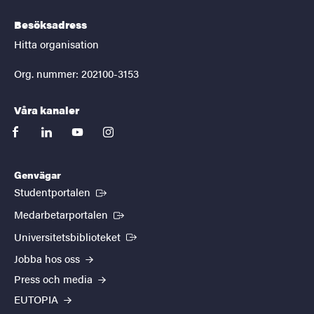
Besöksadress
Hitta organisation
Org. nummer: 202100-3153
Våra kanaler
facebook
linkedin
youtube
instagram
Genvägar
(Extern länk)
Studentportalen
(Extern länk)
Medarbetarportalen
(Extern länk)
Universitetsbiblioteket
Jobba hos oss
Press och media
EUTOPIA