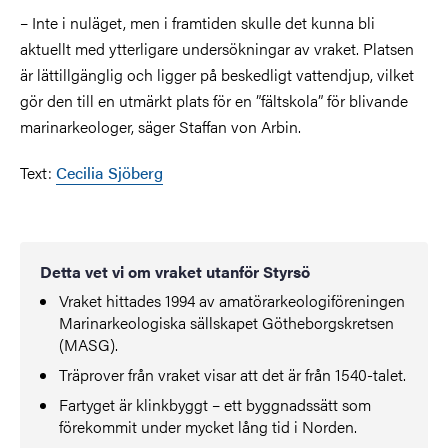
–
Inte i nuläget, men i framtiden skulle det kunna bli
aktuellt med ytterligare undersökningar av vraket. Platsen
är lättillgänglig och ligger på beskedligt vattendjup, vilket
gör den till en utmärkt plats för en ”fältskola” för blivande
marinarkeologer, säger Staffan von Arbin.
Text:
Cecilia Sjöberg
Detta vet vi om vraket utanför Styrsö
Vraket hittades 1994 av amatörarkeologiföreningen
Marinarkeologiska sällskapet Götheborgskretsen
(MASG).
Träprover från vraket visar att det är från 1540-talet.
Fartyget är klinkbyggt – ett byggnadssätt som
förekommit under mycket lång tid i Norden.