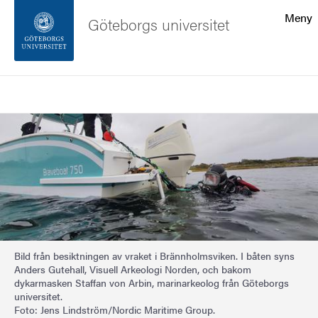
Sökfunktionen
Meny
Göteborgs universitet
Sidfoten
Sök
Kontakta universitetet
Bild
Om webbplatsen
Bild från besiktningen av vraket i Brännholmsviken. I båten syns
Anders Gutehall, Visuell Arkeologi Norden, och bakom
dykarmasken Staffan von Arbin, marinarkeolog från Göteborgs
universitet.
Foto: Jens Lindström/Nordic Maritime Group.