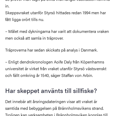
in.
Skeppsvraket utanför Styrsö hittades redan 1994 men har
fått ligga orört tills nu.
–
Målet med dykningarna har varit att dokumentera vraken
men också att samla in träprover.
Träproverna har sedan skickats på analys i Danmark.
–
Enligt dendrokronologen Aoife Daly från Köpenhamns
universitet är virket från vraket utanför Styrsö västsvenskt
och fällt omkring år 1540, säger Staffan von Arbin.
Har skeppet använts till sillfiske?
Det innebär att årsringsdateringen visar att vraket är
samtida med bebyggelsen på Brännholmsvikens strand.
Troligen kan verksamheten i Brännholmsviken kopplas till