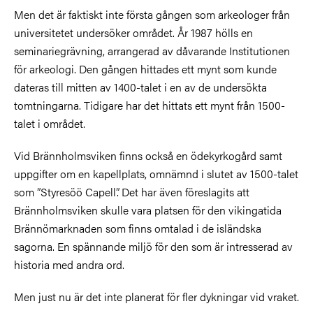
Men det är faktiskt inte första gången som arkeologer från
universitetet undersöker området. År 1987 hölls en
seminariegrävning, arrangerad av dåvarande Institutionen
för arkeologi. Den gången hittades ett mynt som kunde
dateras till mitten av 1400-talet i en av de undersökta
tomtningarna. Tidigare har det hittats ett mynt från 1500-
talet i området.
Vid Brännholmsviken finns också en ödekyrkogård samt
uppgifter om en kapellplats, omnämnd i slutet av 1500-talet
som ”Styresöö Capell”. Det har även föreslagits att
Brännholmsviken skulle vara platsen för den vikingatida
Brännömarknaden som finns omtalad i de isländska
sagorna. En spännande miljö för den som är intresserad av
historia med andra ord.
Men just nu är det inte planerat för fler dykningar vid vraket.