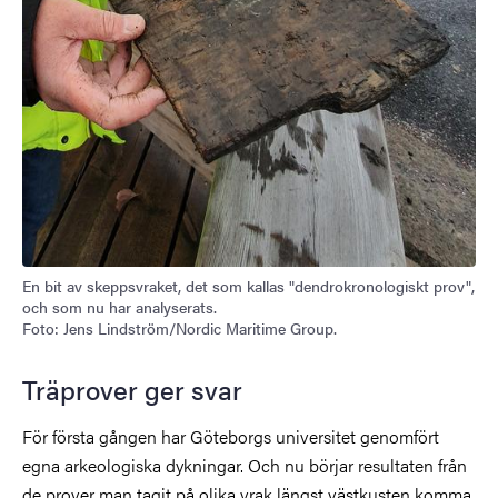
En bit av skeppsvraket, det som kallas "dendrokronologiskt prov",
och som nu har analyserats.
Foto: Jens Lindström/Nordic Maritime Group.
Träprover ger svar
För första gången har Göteborgs universitet genomfört
egna arkeologiska dykningar. Och nu börjar resultaten från
de prover man tagit på olika vrak längst västkusten komma