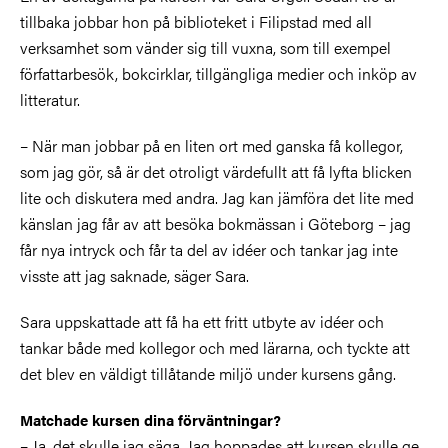
tillbaka jobbar hon på biblioteket i Filipstad med all
verksamhet som vänder sig till vuxna, som till exempel
författarbesök, bokcirklar, tillgängliga medier och inköp av
litteratur.
– När man jobbar på en liten ort med ganska få kollegor,
som jag gör, så är det otroligt värdefullt att få lyfta blicken
lite och diskutera med andra. Jag kan jämföra det lite med
känslan jag får av att besöka bokmässan i Göteborg – jag
får nya intryck och får ta del av idéer och tankar jag inte
visste att jag saknade, säger Sara.
Sara uppskattade att få ha ett fritt utbyte av idéer och
tankar både med kollegor och med lärarna, och tyckte att
det blev en väldigt tillåtande miljö under kursens gång.
Matchade kursen dina förväntningar?
– Ja, det skulle jag säga. Jag hoppades att kursen skulle ge