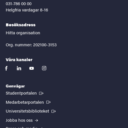
031-786 00 00
Helgfria vardagar 8-16
Besöksadress
Hitta organisation
Org. nummer: 202100-3153
Våra kanaler
facebook
linkedin
youtube
instagram
Genvägar
(Extern länk)
Studentportalen
(Extern länk)
Medarbetarportalen
(Extern länk)
Universitetsbiblioteket
Jobba hos oss