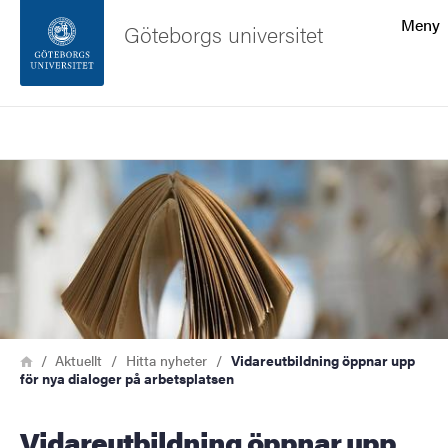
Sökfunktionen
Meny
Göteborgs universitet
Sidfoten
Sök
Kontakta universitetet
Bild
Om webbplatsen
Länkstig
Hem
Aktuellt
Hitta nyheter
Vidareutbildning öppnar upp
för nya dialoger på arbetsplatsen
Vidareutbildning öppnar upp