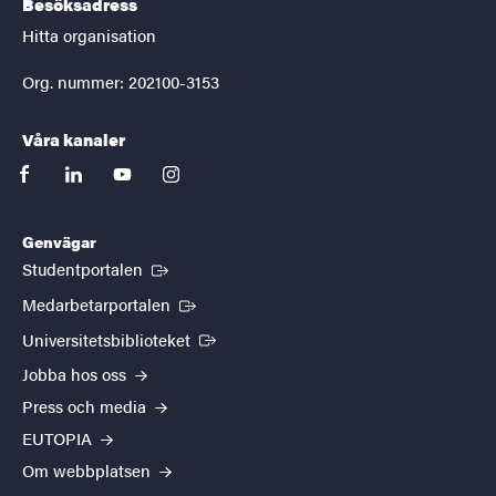
Besöksadress
Hitta organisation
Org. nummer: 202100-3153
Våra kanaler
facebook
linkedin
youtube
instagram
Genvägar
(Extern länk)
Studentportalen
(Extern länk)
Medarbetarportalen
(Extern länk)
Universitetsbiblioteket
Jobba hos oss
Press och media
EUTOPIA
Om webbplatsen