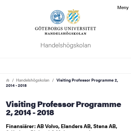
Sökfunktionen
Meny
Sidfoten
Kontakta universitetet
Handelshögskolan
Om webbplatsen
Sök
Länkstig
Hem
Handelshögskolan
Visiting Professor Programme 2,
2014 - 2018
Visiting Professor Programme
2, 2014 - 2018
Finansiärer: AB Volvo, Elanders AB, Stena AB,