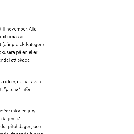
till november. Alla
 miljömässig
t (där projektkategorin
fokusera på en eller
ntial att skapa
a idéer, de har även
t ”pitcha” inför
idéer inför en jury
ssdagen på
der pitchdagen, och
Varje vinnande bidrag