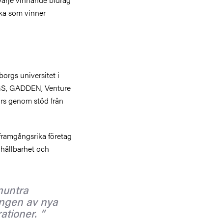
lka som vinner
orgs universitet i
GS, GADDEN, Venture
rs genom stöd från
 framgångsrika företag
 hållbarhet och
muntra
ingen av nya
rationer.