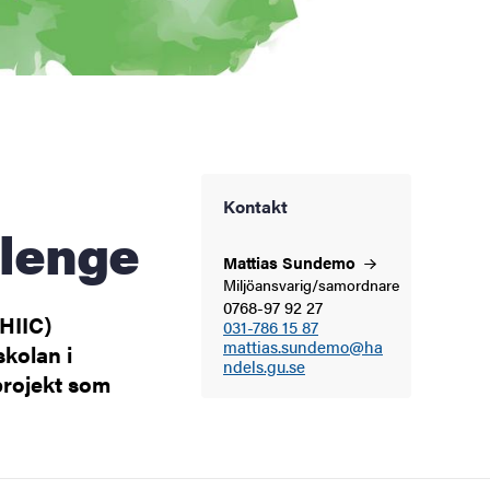
Kontakt
llenge
Mattias
Sundemo
Miljöansvarig/samordnare
0768-97 92 27
HIIC)
031-786 15 87
mattias.sundemo@ha
kolan i
ndels.gu.se
projekt som