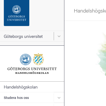
Sökfunktionen
Handelshögsk
Sidfoten
Bild
Kontakta universitetet
Göteborgs universitet
Huvudmeny för Göteborgs un
Om webbplatsen
Handelshögskolan
Undermeny för Studera ho
Studera hos oss