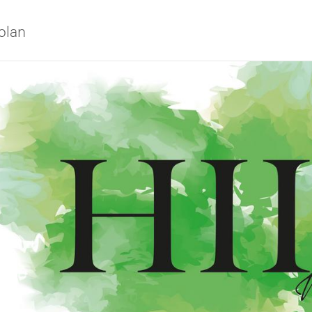
olan
iversitet
s oss