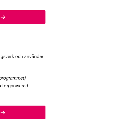
e
ingsverk och använder
tprogrammet)
d organiserad
e