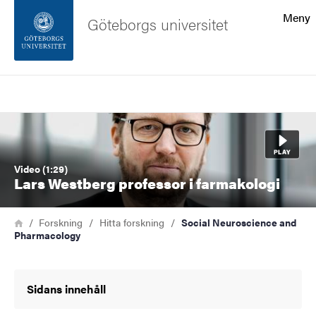
Sökfunktionen
Meny
Göteborgs universitet
Sidfoten
Sök
Kontakta universitetet
Bild
Om webbplatsen
Video (1:29)
Lars Westberg professor i farmakologi
Länkstig
Hem
Forskning
Hitta forskning
Social Neuroscience and
Pharmacology
Sidans innehåll