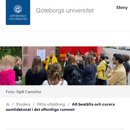
Sökfunktionen
Meny
Göteborgs universitet
Sidfoten
Sök
Kontakta universitetet
Bild
Om webbplatsen
Foto: Kjell Caminha
Länkstig
Hem
Studera
Hitta utbildning
Att beställa och curera
samtidskonst i det offentliga rummet