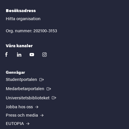
Besöksadress
Hitta organisation
Org. nummer: 202100-3153
Våra kanaler
facebook
linkedin
youtube
instagram
Genvägar
(Extern länk)
Studentportalen
(Extern länk)
Medarbetarportalen
(Extern länk)
Universitetsbiblioteket
Jobba hos oss
Press och media
EUTOPIA