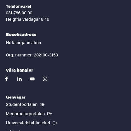
Telefonväxel
031-786 00 00
Helgfria vardagar 8-16
Besöksadress
Hitta organisation
Org. nummer: 202100-3153
Våra kanaler
facebook
linkedin
youtube
instagram
Genvägar
(Extern länk)
Studentportalen
(Extern länk)
Medarbetarportalen
(Extern länk)
Universitetsbiblioteket