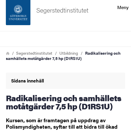
Sökfunktionen
Meny
Segerstedtinstitutet
Sidfoten
Sök
Kontakta universitetet
Länkstig
Hem
Segerstedtinstitutet
Utbildning
Radikalisering och
samhällets motåtgärder 7,5 hp (D1RS1U)
Om webbplatsen
Sidans innehåll
Radikalisering och samhällets
motåtgärder 7,5 hp (D1RS1U)
Kursen, som är framtagen på uppdrag av
Polismyndigheten, syftar till att bidra till ökad