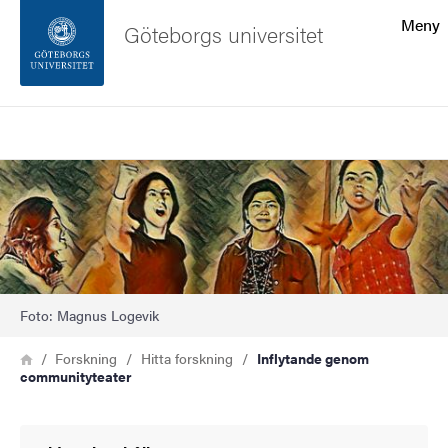
Sökfunktionen
Meny
Göteborgs universitet
Sidfoten
Sök
Kontakta universitetet
Bild
Om webbplatsen
Foto: Magnus Logevik
Länkstig
Hem
Forskning
Hitta forskning
Inflytande genom
communityteater