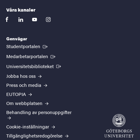
Våra kanaler
facebook
linkedin
youtube
instagram
Genvägar
(Extern länk)
Studentportalen
(Extern länk)
Medarbetarportalen
(Extern länk)
Universitetsbiblioteket
Jobba hos oss
Press och media
EUTOPIA
Om webbplatsen
Behandling av personuppgifter
Cookie-inställningar
Tillgänglighetsredogörelse