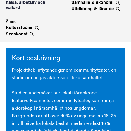
Samhälle &
ekonomi
hälsa, arbetsliv och
välfärd
Utbildning &
lärande
Ämne
Kulturstudier
Scenkonst
Kort beskrivning
Projekttitel: Inflytande genom communityteater, en
studie om ungas aktörskap i lokalsamhället
Studien undersöker hur lokalt förankrade
teaterverksamheter, communityteater, kan främja
aktörskap i närsamhället hos ungdomar.
Bakgrunden är att över 40% av unga mellan 16–25
år vill påverka lokala beslut, medan endast 16%
upplever att de faktiskt har inflytande. Samtidigt