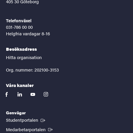
405 30 Göteborg
Telefonväxel
031-786 00 00
Helgfria vardagar 8-16
Besöksadress
Hitta organisation
Org. nummer: 202100-3153
Våra kanaler
facebook
linkedin
youtube
instagram
Genvägar
(Extern länk)
Studentportalen
(Extern länk)
Medarbetarportalen