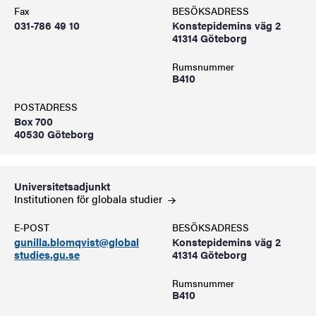
Fax
BESÖKSADRESS
031-786 49 10
Konstepidemins väg 2
41314 Göteborg
Rumsnummer
B410
POSTADRESS
Box 700
40530 Göteborg
Universitetsadjunkt
Institutionen för globala
studier
E-POST
BESÖKSADRESS
gunilla.blomqvist@global
Konstepidemins väg 2
studies.gu.se
41314 Göteborg
Rumsnummer
B410