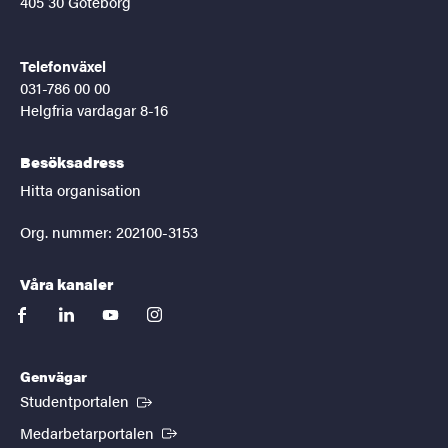
405 30 Göteborg
Telefonväxel
031-786 00 00
Helgfria vardagar 8-16
Besöksadress
Hitta organisation
Org. nummer: 202100-3153
Våra kanaler
facebook
linkedin
youtube
instagram
Genvägar
(Extern länk)
Studentportalen
(Extern länk)
Medarbetarportalen