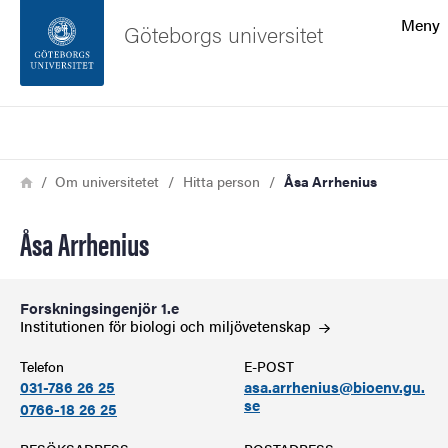
Sökfunktionen
Meny
Göteborgs universitet
Sidfoten
Sök
Kontakta universitetet
Länkstig
Hem
Om universitetet
Hitta person
Åsa Arrhenius
Om webbplatsen
Åsa Arrhenius
Forskningsingenjör 1.e
Institutionen för biologi och
miljövetenskap
Telefon
E-POST
031-786 26 25
asa.arrhenius@bioenv.gu.
se
0766-18 26 25