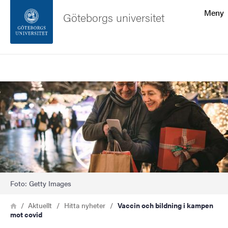
Sökfunktionen
Meny
Göteborgs universitet
Sidfoten
Sök
Kontakta universitetet
Bild
Om webbplatsen
Foto: Getty Images
Länkstig
Hem
Aktuellt
Hitta nyheter
Vaccin och bildning i kampen
mot covid