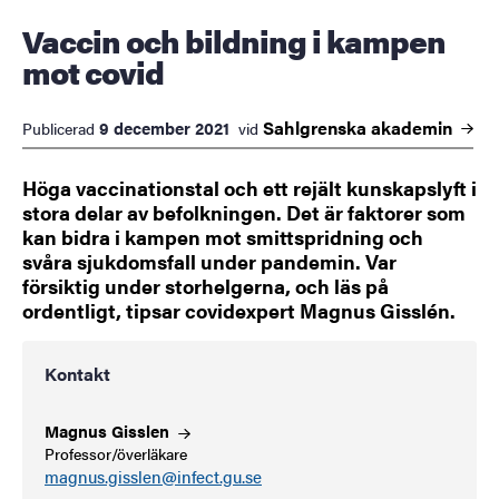
Vaccin och bildning i kampen
mot covid
Sahlgrenska
akademin
9 december 2021
Publicerad
vid
Höga vaccinationstal och ett rejält kunskapslyft i
stora delar av befolkningen. Det är faktorer som
kan bidra i kampen mot smittspridning och
svåra sjukdomsfall under pandemin. Var
försiktig under storhelgerna, och läs på
ordentligt, tipsar covidexpert Magnus Gisslén.
Kontakt
Magnus
Gisslen
Professor/överläkare
magnus.gisslen@infect.gu.se