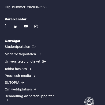
Org. nummer: 202100-3153
Våra kanaler
facebook
linkedin
youtube
instagram
Genvägar
(Extern länk)
Studentportalen
(Extern länk)
Medarbetarportalen
(Extern länk)
Universitetsbiblioteket
Jobba hos oss
Press och media
EUTOPIA
Om webbplatsen
Behandling av personuppgifter