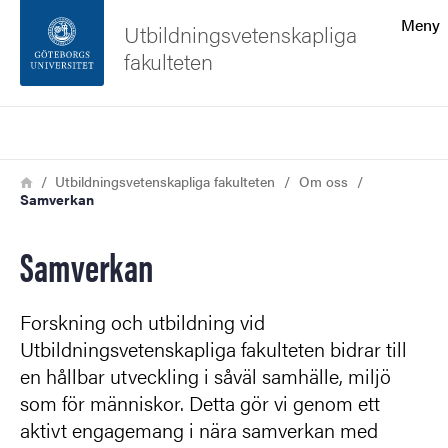
Sökfunktionen
Meny
Utbildningsvetenskapliga
fakulteten
Sidfoten
Sök
Kontakta universitetet
Länkstig
Hem
Utbildningsvetenskapliga fakulteten
Om oss
Samverkan
Om webbplatsen
Samverkan
Forskning och utbildning vid
Utbildningsvetenskapliga fakulteten bidrar till
en hållbar utveckling i såväl samhälle, miljö
som för människor. Detta gör vi genom ett
aktivt engagemang i nära samverkan med