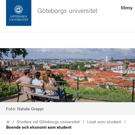
Sökfunktionen
Meny
Göteborgs universitet
Sidfoten
Sök
Kontakta universitetet
Bild
Om webbplatsen
Foto: Natalie Greppi
Länkstig
Hem
Studera vid Göteborgs universitet
Livet som student
Boende och ekonomi som student