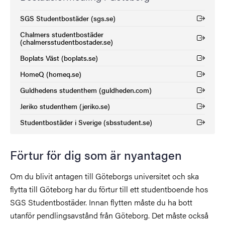
SGS Studentbostäder (sgs.se)
(Extern länk)
Chalmers studentbostäder
(Extern länk)
(chalmersstudentbostader.se)
Boplats Väst (boplats.se)
(Extern länk)
HomeQ (homeq.se)
(Extern länk)
Guldhedens studenthem (guldheden.com)
(Extern länk)
Jeriko studenthem (jeriko.se)
(Extern länk)
Studentbostäder i Sverige (sbsstudent.se)
(Extern länk)
Förtur för dig som är nyantagen
Om du blivit antagen till Göteborgs universitet och ska
flytta till Göteborg har du förtur till ett studentboende hos
SGS Studentbostäder. Innan flytten måste du ha bott
utanför pendlingsavstånd från Göteborg. Det måste också