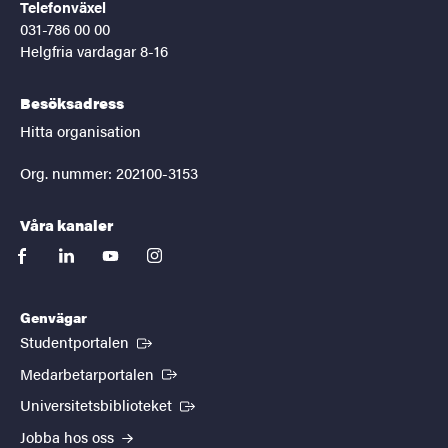
Telefonväxel
031-786 00 00
Helgfria vardagar 8-16
Besöksadress
Hitta organisation
Org. nummer: 202100-3153
Våra kanaler
facebook
linkedin
youtube
instagram
Genvägar
(Extern länk)
Studentportalen
(Extern länk)
Medarbetarportalen
(Extern länk)
Universitetsbiblioteket
Jobba hos oss