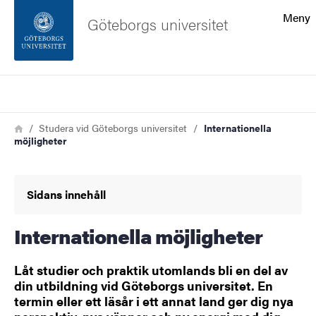
Sökfunktionen
Meny
Göteborgs universitet
Sidfoten
Sök
Kontakta universitetet
Länkstig
Hem
Studera vid Göteborgs universitet
Internationella
möjligheter
Om webbplatsen
Sidans innehåll
Internationella möjligheter
Låt studier och praktik utomlands bli en del av
din utbildning vid Göteborgs universitet. En
termin eller ett läsår i ett annat land ger dig nya