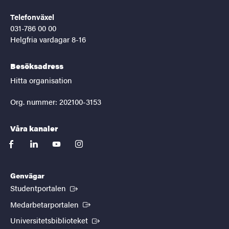
Telefonväxel
031-786 00 00
Helgfria vardagar 8-16
Besöksadress
Hitta organisation
Org. nummer: 202100-3153
Våra kanaler
facebook
linkedin
youtube
instagram
Genvägar
(Extern länk)
Studentportalen
(Extern länk)
Medarbetarportalen
(Extern länk)
Universitetsbiblioteket