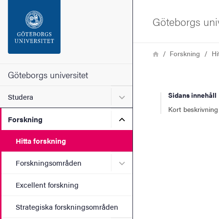
Sökfunktionen
Göteborgs univ
Sidfoten
Länkstig
Hem
Forskning
Hi
Kontakta universitetet
Göteborgs universitet
Sidans innehåll
Undermeny för Studera
Studera
Om webbplatsen
Kort beskrivning
Undermeny för Forskning
Forskning
Hitta forskning
Undermeny för Forskning
Forskningsområden
Excellent forskning
Strategiska forskningsområden