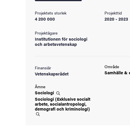
ningen
Projektets storlek
Projekttid
4 200 000
2020 - 2023
ldning
Projektägare
Institutionen för sociologi
och arbetsvetenskap
och innovation
tetet
Område
Finansiär
Samhälle &
Vetenskapsrådet
Ämne
Sociologi
Sociologi (Exklusive socialt
arbete, socialantropologi,
demografi och
kriminologi)