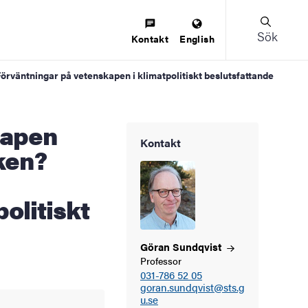
Sök
Kontakt
English
örväntningar på vetenskapen i klimatpolitiskt beslutsfattande
Kontakt
ken?
olitiskt
Göran
Sundqvist
Professor
031-786 52 05
goran.sundqvist@sts.g
u.se