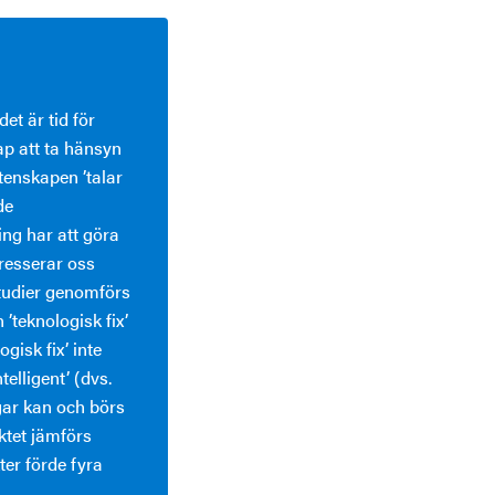
et är tid för
ap att ta hänsyn
vetenskapen ’talar
de
ing har att göra
tresserar oss
lstudier genomförs
 ’teknologisk fix’
ogisk fix’ inte
telligent’ (dvs.
gar kan och börs
ktet jämförs
ter förde fyra