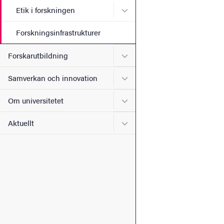
Undermeny för Etik i forsk
Etik i forskningen
Forskningsinfrastrukturer
Undermeny för Forskarutbi
Forskarutbildning
Undermeny för Samverkan 
Samverkan och innovation
Undermeny för Om universi
Om universitetet
Undermeny för Aktuellt
Aktuellt