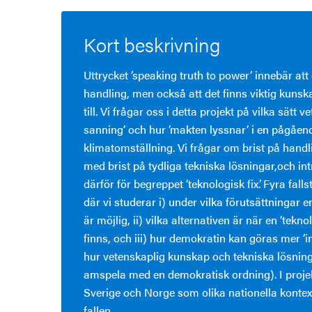
Kort beskrivning
Uttrycket ’speaking truth to power’ innebär att d
handling, men också att det finns viktig kunsk
till. Vi frågar oss i detta projekt på vilka sätt 
sanning’ och hur ’makten lyssnar’ i en pågåen
klimatomställning. Vi frågar om brist på handl
med brist på tydliga tekniska lösningar,och in
därför för begreppet ’teknologisk fix’. Fyra fal
där vi studerar i) under vilka förutsättningar en
är möjlig, ii) vilka alternativen är när en ’teknol
finns, och iii) hur demokratin kan göras mer ’in
hur vetenskaplig kunskap och tekniska lösnin
amspela med en demokratisk ordning). I proje
Sverige och Norge som olika nationella kontex
fallen.