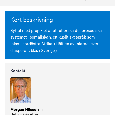
Kort beskrivning
Syftet med projektet är att utforska det prosodiska
systemet i somaliskan, ett kusjitiskt språk som
talas i nordöstra Afrika. (Hälften av talarna lever i
diasporan, bl.a. i Sverige.)
Kontakt
Morgan
Nilsson
Universitetslektor