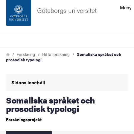
Sökfunktionen
Meny
Göteborgs universitet
Sidfoten
Sök
Kontakta universitetet
Länkstig
Hem
Forskning
Hitta forskning
Somaliska språket och
prosodisk typologi
Om webbplatsen
Sidans innehåll
Somaliska språket och
prosodisk typologi
Forskningsprojekt