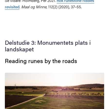
Se vidare: Holmberg, Per 2021.
Rök runestone riddles
revisited
.
Maal og Minne
, 112(2) (2020), 37–55.
Delstudie 3: Monumentets plats i
landskapet
Reading runes by the roads
Bild