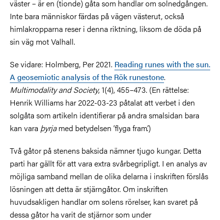
väster – är en (tionde) gåta som handlar om solnedgången.
Inte bara människor färdas på vägen västerut, också
himlakropparna reser i denna riktning, liksom de döda på
sin väg mot Valhall.
Se vidare: Holmberg, Per 2021.
Reading runes with the sun.
A geosemiotic analysis of the Rök runestone
.
Multimodality and Society
, 1(4), 455–473. (En rättelse:
Henrik Williams har 2022-03-23 påtalat att verbet i den
solgåta som artikeln identifierar på andra smalsidan bara
kan vara
þyrja
med betydelsen ’flyga fram’.)
Två gåtor på stenens baksida nämner tjugo kungar. Detta
parti har gällt för att vara extra svårbegripligt. I en analys av
möjliga samband mellan de olika delarna i inskriften förslås
lösningen att detta är stjärngåtor. Om inskriften
huvudsakligen handlar om solens rörelser, kan svaret på
dessa gåtor ha varit de stjärnor som under