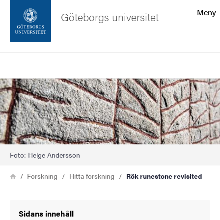
Sökfunktionen
Meny
Göteborgs universitet
Sidfoten
Sök
Kontakta universitetet
Bild
Om webbplatsen
Foto: Helge Andersson
Länkstig
Hem
Forskning
Hitta forskning
Rök runestone revisited
Sidans innehåll