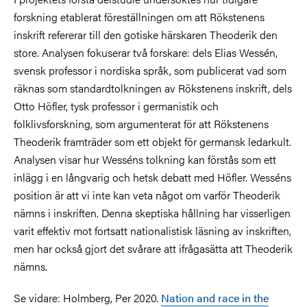
forskning etablerat föreställningen om att Rökstenens
inskrift refererar till den gotiske härskaren Theoderik den
store. Analysen fokuserar två forskare: dels Elias Wessén,
svensk professor i nordiska språk, som publicerat vad som
räknas som standardtolkningen av Rökstenens inskrift, dels
Otto Höfler, tysk professor i germanistik och
folklivsforskning, som argumenterat för att Rökstenens
Theoderik framträder som ett objekt för germansk ledarkult.
Analysen visar hur Wesséns tolkning kan förstås som ett
inlägg i en långvarig och hetsk debatt med Höfler. Wesséns
position är att vi inte kan veta något om varför Theoderik
nämns i inskriften. Denna skeptiska hållning har visserligen
varit effektiv mot fortsatt nationalistisk läsning av inskriften,
men har också gjort det svårare att ifrågasätta att Theoderik
nämns.
Se vidare: Holmberg, Per 2020.
Nation and race in the