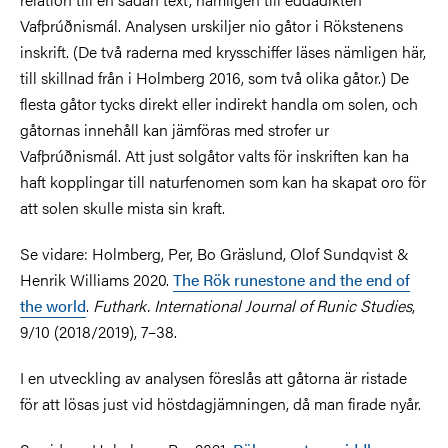
Vafþrúðnismál. Analysen urskiljer nio gåtor i Rökstenens
inskrift. (De två raderna med krysschiffer läses nämligen här,
till skillnad från i Holmberg 2016, som två olika gåtor.) De
flesta gåtor tycks direkt eller indirekt handla om solen, och
gåtornas innehåll kan jämföras med strofer ur
Vafþrúðnismál. Att just solgåtor valts för inskriften kan ha
haft kopplingar till naturfenomen som kan ha skapat oro för
att solen skulle mista sin kraft.
Se vidare: Holmberg, Per, Bo Gräslund, Olof Sundqvist &
Henrik Williams 2020.
The Rök runestone and the end of
the world
.
Futhark. International Journal of Runic Studies
,
9/10 (2018/2019), 7–38.
I en utveckling av analysen föreslås att gåtorna är ristade
för att lösas just vid höstdagjämningen, då man firade nyår.