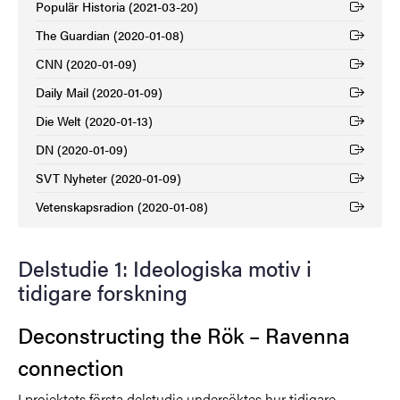
Populär Historia (2021-03-20)
(Extern länk)
The Guardian (2020-01-08)
(Extern länk)
CNN (2020-01-09)
(Extern länk)
Daily Mail (2020-01-09)
(Extern länk)
Die Welt (2020-01-13)
(Extern länk)
DN (2020-01-09)
(Extern länk)
SVT Nyheter (2020-01-09)
(Extern länk)
Vetenskapsradion (2020-01-08)
(Extern länk)
Delstudie 1: Ideologiska motiv i
tidigare forskning
Deconstructing the Rök – Ravenna
connection
I projektets första delstudie undersöktes hur tidigare