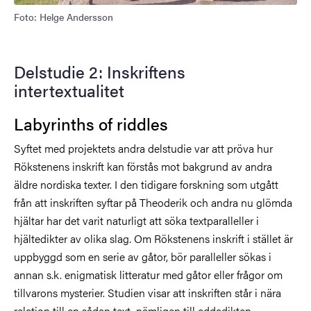
Foto: Helge Andersson
Delstudie 2: Inskriftens
intertextualitet
Labyrinths of riddles
Syftet med projektets andra delstudie var att pröva hur
Rökstenens inskrift kan förstås mot bakgrund av andra
äldre nordiska texter. I den tidigare forskning som utgått
från att inskriften syftar på Theoderik och andra nu glömda
hjältar har det varit naturligt att söka textparalleller i
hjältedikter av olika slag. Om Rökstenens inskrift i stället är
uppbyggd som en serie av gåtor, bör paralleller sökas i
annan s.k. enigmatisk litteratur med gåtor eller frågor om
tillvarons mysterier. Studien visar att inskriften står i nära
relation till en sådan text, nämligen till eddadikten