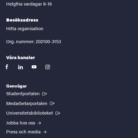
Helgfria vardagar 8-16
Besöksadress
Hitta organisation
Org. nummer: 202100-3153
Våra kanaler
facebook
linkedin
youtube
instagram
Genvägar
(Extern länk)
Studentportalen
(Extern länk)
Medarbetarportalen
(Extern länk)
Universitetsbiblioteket
Jobba hos oss
Press och media