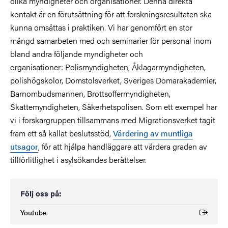
olika myndigheter och organisationer. Denna direkta
kontakt är en förutsättning för att forskningsresultaten ska
kunna omsättas i praktiken. Vi har genomfört en stor
mängd samarbeten med och seminarier för personal inom
bland andra följande myndigheter och
organisationer: Polismyndigheten, Åklagarmyndigheten,
polishögskolor, Domstolsverket, Sveriges Domarakademier,
Barnombudsmannen, Brottsoffermyndigheten,
Skattemyndigheten, Säkerhetspolisen. Som ett exempel har
vi i forskargruppen tillsammans med Migrationsverket tagit
fram ett så kallat beslutsstöd,
Värdering av muntliga
utsagor
, för att hjälpa handläggare att värdera graden av
tillförlitlighet i asylsökandes berättelser.
Följ oss på:
Youtube
(Extern länk)