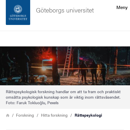
Sökfunktionen
Meny
Göteborgs universitet
Sidfoten
Sök
Kontakta universitetet
Bild
Om webbplatsen
Rättspsykologisk forskning handlar om att ta fram och praktiskt
omsätta psykologisk kunskap som är viktig inom rättsväsendet.
Foto: Faruk Tokluoğlu, Pexels
Länkstig
Hem
Forskning
Hitta forskning
Rättspsykologi