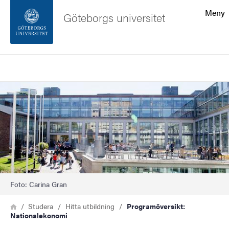
Sökfunktionen
Meny
Göteborgs universitet
Sidfoten
Sök
Kontakta universitetet
Bild
Om webbplatsen
Foto: Carina Gran
Länkstig
Hem
Studera
Hitta utbildning
Programöversikt:
Nationalekonomi