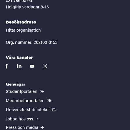
031-786 00 00
Helgfria vardagar 8-16
Besöksadress
Hitta organisation
Org. nummer: 202100-3153
Våra kanaler
facebook
linkedin
youtube
instagram
Genvägar
(Extern länk)
Studentportalen
(Extern länk)
Medarbetarportalen
(Extern länk)
Universitetsbiblioteket
Jobba hos oss
Press och media