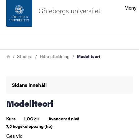
Sökfunktionen
Meny
Göteborgs universitet
Sidfoten
Sök
Kontakta universitetet
Länkstig
Hem
Studera
Hitta utbildning
Modellteori
Om webbplatsen
Sidans innehåll
Modellteori
Kurs
LOG211
Avancerad nivå
7,5 högskolepoäng (hp)
Ges vid