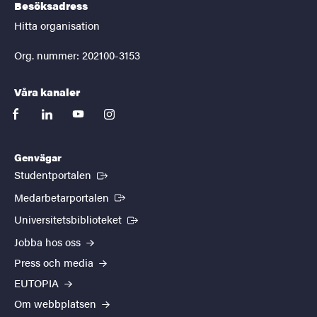
Besöksadress
Hitta organisation
Org. nummer: 202100-3153
Våra kanaler
facebook
linkedin
youtube
instagram
Genvägar
(Extern länk)
Studentportalen
(Extern länk)
Medarbetarportalen
(Extern länk)
Universitetsbiblioteket
Jobba hos oss
Press och media
EUTOPIA
Om webbplatsen