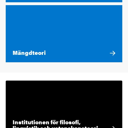
Mängdteori
Institutionen för filosofi,
lingvistik och vetenskapsteori