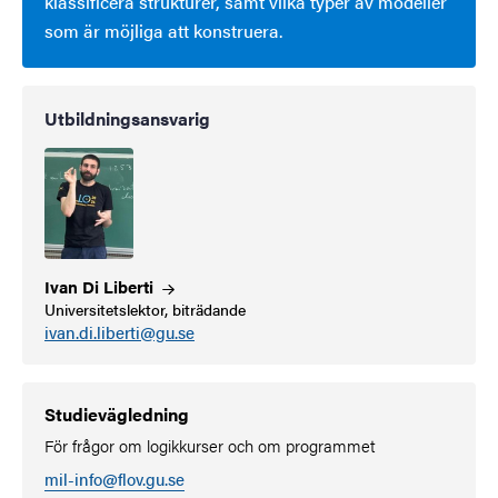
klassificera strukturer, samt vilka typer av modeller
som är möjliga att konstruera.
Utbildningsansvarig
Ivan Di
Liberti
Universitetslektor, biträdande
ivan.di.liberti@gu.se
Studievägledning
För frågor om logikkurser och om programmet
mil-info@flov.gu.se