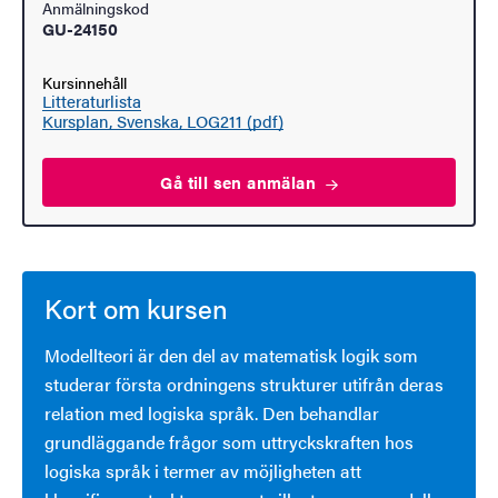
Anmälningskod
GU-24150
Kursinnehåll
Litteraturlista
Kursplan, Svenska, LOG211 (pdf)
Gå till sen
anmälan
Kort om kursen
Modellteori är den del av matematisk logik som
studerar första ordningens strukturer utifrån deras
relation med logiska språk. Den behandlar
grundläggande frågor som uttryckskraften hos
logiska språk i termer av möjligheten att