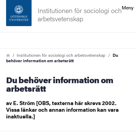
Sökfunktionen
Meny
Institutionen för sociologi och
arbetsvetenskap
Sidfoten
Sök
Kontakta universitetet
Länkstig
Hem
Institutionen för sociologi och arbetsvetenskap
Du
behöver information om arbetsrätt
Om webbplatsen
Du behöver information om
arbetsrätt
av E. Ström [OBS, texterna här skrevs 2002.
Vissa länkar och annan information kan vara
inaktuella.]