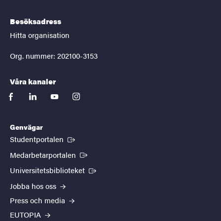
Besöksadress
Hitta organisation
Org. nummer: 202100-3153
Våra kanaler
facebook
linkedin
youtube
instagram
Genvägar
(Extern länk)
Studentportalen
(Extern länk)
Medarbetarportalen
(Extern länk)
Universitetsbiblioteket
Jobba hos oss
Press och media
EUTOPIA