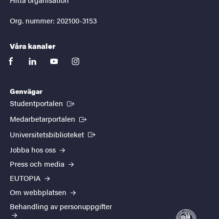
Org. nummer: 202100-3153
Våra kanaler
facebook
linkedin
youtube
instagram
Genvägar
(Extern länk)
Studentportalen
(Extern länk)
Medarbetarportalen
(Extern länk)
Universitetsbiblioteket
Jobba hos oss
Press och media
EUTOPIA
Om webbplatsen
Behandling av personuppgifter