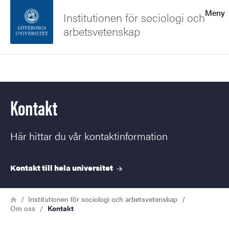
Sökfunktionen
Meny
Institutionen för sociologi och
arbetsvetenskap
Sidfoten
Sök
Kontakta universitetet
Kontakt
Om webbplatsen
Här hittar du vår kontaktinformation
Kontakt till hela
universitet
Länkstig
Hem
Institutionen för sociologi och arbetsvetenskap
Om oss
Kontakt