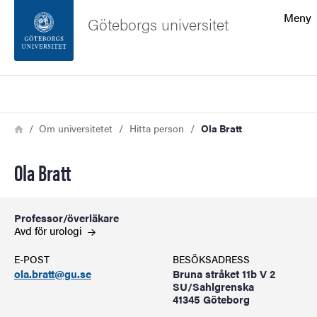
Sökfunktionen
Meny
Göteborgs universitet
Sidfoten
Sök
Kontakta universitetet
Länkstig
Hem
Om universitetet
Hitta person
Ola Bratt
Om webbplatsen
Ola Bratt
Professor/överläkare
Avd för
urologi
E-POST
BESÖKSADRESS
ola.bratt@gu.se
Bruna stråket 11b V 2
SU/Sahlgrenska
41345 Göteborg