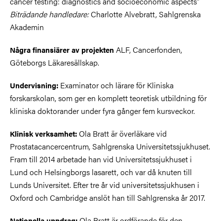
cancer testing: diagnostics and socioeconomic aspects”
Biträdande handledare:
Charlotte Alvebratt, Sahlgrenska
Akademin
ALF, Cancerfonden,
Några finansiärer av projekten
Göteborgs Läkaresällskap.
Examinator och lärare för Kliniska
Undervisning:
forskarskolan, som ger en komplett teoretisk utbildning för
kliniska doktorander under fyra gånger fem kursveckor.
Ola Bratt är överläkare vid
Klinisk verksamhet:
Prostatacancercentrum, Sahlgrenska Universitetssjukhuset.
Fram till 2014 arbetade han vid Universitetssjukhuset i
Lund och Helsingborgs lasarett, och var då knuten till
Lunds Universitet. Efter tre år vid universitetssjukhusen i
Oxford och Cambridge anslöt han till Sahlgrenska år 2017.
Ola Bratt är ordförande för den
Nationella uppdrag: