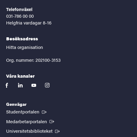
Telefonväxel
031-786 00 00
Helgfria vardagar 8-16
Besöksadress
Hitta organisation
Org. nummer: 202100-3153
Våra kanaler
facebook
linkedin
youtube
instagram
Genvägar
(Extern länk)
Studentportalen
(Extern länk)
Medarbetarportalen
(Extern länk)
Universitetsbiblioteket