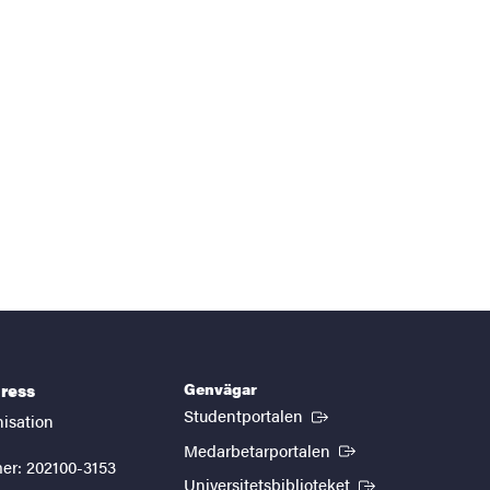
Genvägar
ress
(Extern länk)
Studentportalen
nisation
(Extern länk)
Medarbetarportalen
er: 202100-3153
(Extern länk)
Universitetsbiblioteket