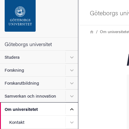
Sökfunktionen
Göteborgs univ
Sidfoten
Länkstig
Hem
Om universitete
Kontakta universitetet
Göteborgs universitet
Undermeny för Studera
Studera
Om webbplatsen
Undermeny för Forskning
Forskning
Undermeny för Forskarutbi
Forskarutbildning
Undermeny för Samverkan 
Samverkan och innovation
Undermeny för Om universi
Om universitetet
Undermeny för Kontakt
Kontakt