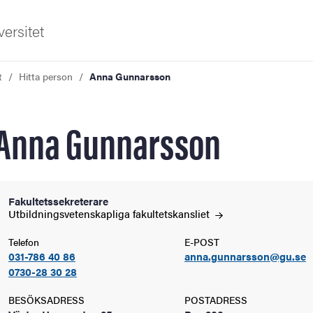
ersitet
t
Hitta person
Anna Gunnarsson
Anna Gunnarsson
ldning
Fakultetssekreterare
Utbildningsvetenskapliga
fakultetskansliet
och innovation
Telefon
E-POST
031-786 40 86
anna.gunnarsson@gu.se
tetet
0730-28 30 28
BESÖKSADRESS
POSTADRESS