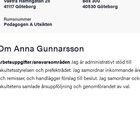
Västra Hamngatan 25
Box 300
oss
41117 Göteborg
40530 Göteborg
Rumsnummer
on
Pedagogen A Utsikten
värderingar
Om Anna Gunnarsson
Jag är administrativt stöd till
rbetsuppgifter/ansvarsområden
akultetsstyrelsen och prefektrådet. Jag samordnar inkommande ä
ch remisser, och handlägger förslag till beslut. Jag samordnar ock
akultetens samlade årsuppföljning och genomförandet av val.
och traditioner