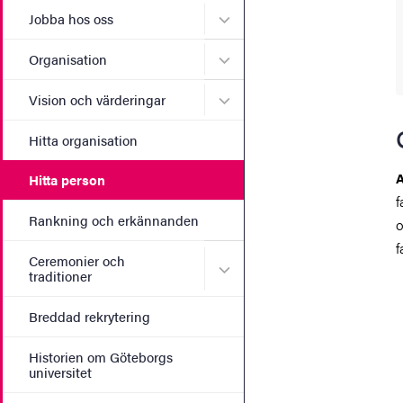
Undermeny för Jobba hos 
Jobba hos oss
Undermeny för Organisati
Organisation
Undermeny för Vision och 
Vision och värderingar
Hitta organisation
A
Hitta person
f
Rankning och erkännanden
o
f
Ceremonier och
Undermeny för Ceremonier 
traditioner
Breddad rekrytering
Historien om Göteborgs
universitet