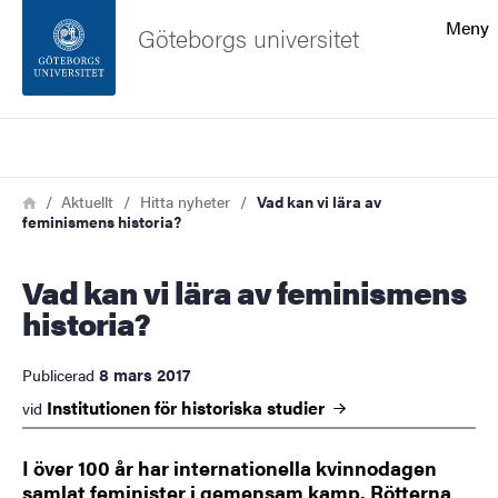
Sökfunktionen
Meny
Göteborgs universitet
Sidfoten
Sök
Kontakta universitetet
Länkstig
Hem
Aktuellt
Hitta nyheter
Vad kan vi lära av
feminismens historia?
Om webbplatsen
Vad kan vi lära av feminismens
historia?
8 mars 2017
Publicerad
Institutionen för historiska
studier
vid
I över 100 år har internationella kvinnodagen
samlat feminister i gemensam kamp. Rötterna