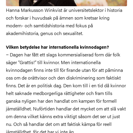
Hanna Markusson Winkvist är universitetslektor i historia
och forskar i huvudsak på ämnen som kretsar kring
modern- och samtidshistoria med fokus på
akademihistoria, genus och sexualitet.
Vilken betydelse har internationella kvinnodagen?
− Dagen har fått ett slags kommersialiserad form där folk
säger ”Grattis!” till kvinnor. Men internationella
kvinnodagen finns inte till för firande utan för att påminna
oss om de orättvisor och den diskriminering som faktiskt
finns. Det är en politisk dag. Den kom till i en tid då kvinnor
helt saknade medborgerliga rättigheter och fram tills
ganska nyligen har den handlat om kampen för formell
jämställdhet. Nuförtiden handlar det mycket om att slå vakt
om denna vilket känns extra viktigt såsom det ser ut just
nu. Och så handlar det om att faktisk kämpa för reell
jämställdhet, för det har vi inte än.