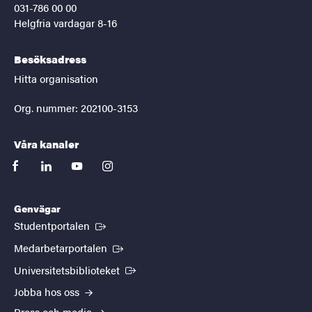
031-786 00 00
Helgfria vardagar 8-16
Besöksadress
Hitta organisation
Org. nummer: 202100-3153
Våra kanaler
facebook
linkedin
youtube
instagram
Genvägar
(Extern länk)
Studentportalen
(Extern länk)
Medarbetarportalen
(Extern länk)
Universitetsbiblioteket
Jobba hos oss
Press och media