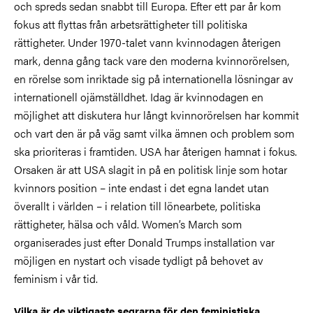
och spreds sedan snabbt till Europa. Efter ett par år kom
fokus att flyttas från arbetsrättigheter till politiska
rättigheter. Under 1970-talet vann kvinnodagen återigen
mark, denna gång tack vare den moderna kvinnorörelsen,
en rörelse som inriktade sig på internationella lösningar av
internationell ojämställdhet. Idag är kvinnodagen en
möjlighet att diskutera hur långt kvinnorörelsen har kommit
och vart den är på väg samt vilka ämnen och problem som
ska prioriteras i framtiden. USA har återigen hamnat i fokus.
Orsaken är att USA slagit in på en politisk linje som hotar
kvinnors position – inte endast i det egna landet utan
överallt i världen – i relation till lönearbete, politiska
rättigheter, hälsa och våld. Women’s March som
organiserades just efter Donald Trumps installation var
möjligen en nystart och visade tydligt på behovet av
feminism i vår tid.
Vilka är de viktigaste segrarna för den feministiska