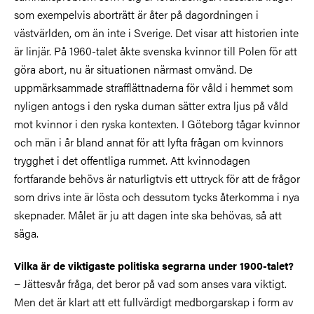
som exempelvis aborträtt är åter på dagordningen i
västvärlden, om än inte i Sverige. Det visar att historien inte
är linjär. På 1960-talet åkte svenska kvinnor till Polen för att
göra abort, nu är situationen närmast omvänd. De
uppmärksammade strafflättnaderna för våld i hemmet som
nyligen antogs i den ryska duman sätter extra ljus på våld
mot kvinnor i den ryska kontexten. I Göteborg tågar kvinnor
och män i år bland annat för att lyfta frågan om kvinnors
trygghet i det offentliga rummet. Att kvinnodagen
fortfarande behövs är naturligtvis ett uttryck för att de frågor
som drivs inte är lösta och dessutom tycks återkomma i nya
skepnader. Målet är ju att dagen inte ska behövas, så att
säga.
Vilka är de viktigaste politiska segrarna under 1900-talet?
− Jättesvår fråga, det beror på vad som anses vara viktigt.
Men det är klart att ett fullvärdigt medborgarskap i form av