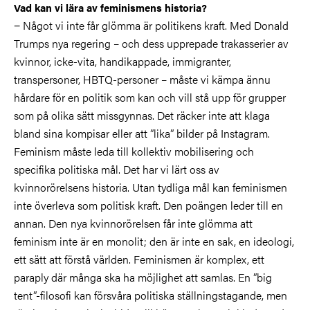
Vad kan vi lära av feminismens historia?
− Något vi inte får glömma är politikens kraft. Med Donald
Trumps nya regering – och dess upprepade trakasserier av
kvinnor, icke-vita, handikappade, immigranter,
transpersoner, HBTQ-personer – måste vi kämpa ännu
hårdare för en politik som kan och vill stå upp för grupper
som på olika sätt missgynnas. Det räcker inte att klaga
bland sina kompisar eller att ”lika” bilder på Instagram.
Feminism måste leda till kollektiv mobilisering och
specifika politiska mål. Det har vi lärt oss av
kvinnorörelsens historia. Utan tydliga mål kan feminismen
inte överleva som politisk kraft. Den poängen leder till en
annan. Den nya kvinnorörelsen får inte glömma att
feminism inte är en monolit; den är inte en sak, en ideologi,
ett sätt att förstå världen. Feminismen är komplex, ett
paraply där många ska ha möjlighet att samlas. En ”big
tent”-filosofi kan försvåra politiska ställningstagande, men