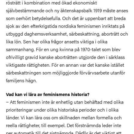
rösträtt i kombination med ökad ekonomiskt
självbestämmande och ny äktenskapsbalk 1919 måste anses
som oerhört betydelsefulla. Och det är uppenbart att breda
sjok av den efterkrigstida nordiska feminismen inriktats på
utbyggd daghemsverksamhet, särbeskattning, aborträtt och
lika lön. Sen har olika frågor ansetts viktiga i olika
sammanhang. För en ung kvinna på 1970-talet som blev
ofrivilligt gravid kanske aborträtten utgjorde den i särklass
viktigaste rättigheten. För en annan var det kanske istället
särbeskattningen som möjliggjorde förvärvsarbete utanför
familjens hägn.
Vad kan vi lära av feminismens historia?
− Att feminismen inte är enhetlig utan behäftad med olika
prioriteringar under olika historiska perioder och i olika
länder. Vi kan lära oss om skillnaden mellan formella och
reella rättigheter, till exempel. Det förstnämnda leder inte
per automatik till det sistnämnda. Därför är det viktigt att