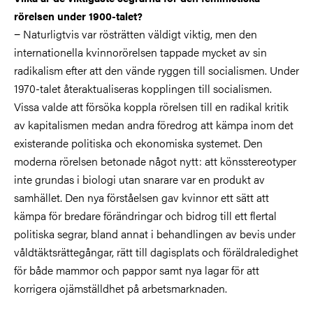
rörelsen under 1900-talet?
− Naturligtvis var rösträtten väldigt viktig, men den
internationella kvinnorörelsen tappade mycket av sin
radikalism efter att den vände ryggen till socialismen. Under
1970-talet återaktualiseras kopplingen till socialismen.
Vissa valde att försöka koppla rörelsen till en radikal kritik
av kapitalismen medan andra föredrog att kämpa inom det
existerande politiska och ekonomiska systemet. Den
moderna rörelsen betonade något nytt: att könsstereotyper
inte grundas i biologi utan snarare var en produkt av
samhället. Den nya förståelsen gav kvinnor ett sätt att
kämpa för bredare förändringar och bidrog till ett flertal
politiska segrar, bland annat i behandlingen av bevis under
våldtäktsrättegångar, rätt till dagisplats och föräldraledighet
för både mammor och pappor samt nya lagar för att
korrigera ojämställdhet på arbetsmarknaden.