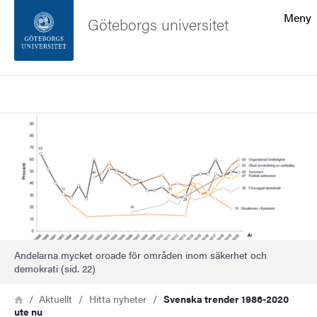
Sökfunktionen
Meny
Göteborgs universitet
Sidfoten
Sök
Kontakta universitetet
Bild
Om webbplatsen
Andelarna mycket oroade för områden inom säkerhet och
demokrati (sid. 22)
Länkstig
Hem
Aktuellt
Hitta nyheter
Svenska trender 1986-2020
ute nu