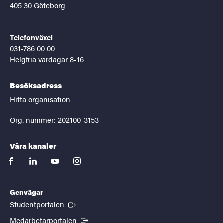
405 30 Göteborg
Telefonväxel
031-786 00 00
Helgfria vardagar 8-16
Besöksadress
Hitta organisation
Org. nummer: 202100-3153
Våra kanaler
facebook
linkedin
youtube
instagram
Genvägar
(Extern länk)
Studentportalen
(Extern länk)
Medarbetarportalen