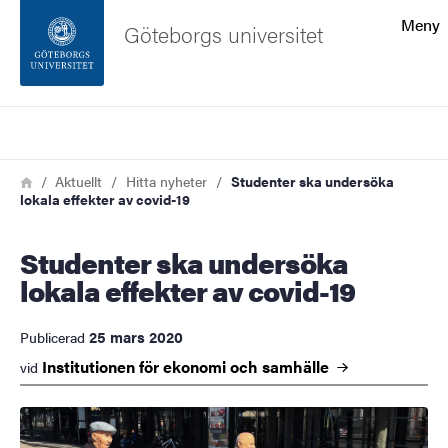
Sökfunktionen
Meny
Göteborgs universitet
Sidfoten
Sök
Kontakta universitetet
Länkstig
Hem
Aktuellt
Hitta nyheter
Studenter ska undersöka
lokala effekter av covid-19
Om webbplatsen
Studenter ska undersöka
lokala effekter av covid-19
25 mars 2020
Publicerad
Institutionen för ekonomi och
samhälle
vid