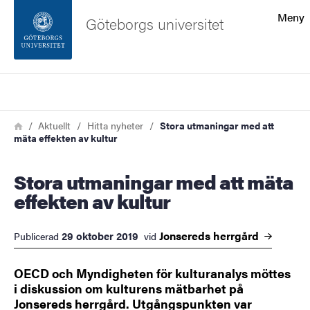
Sökfunktionen
Meny
Göteborgs universitet
Sidfoten
Sök
Kontakta universitetet
Länkstig
Hem
Aktuellt
Hitta nyheter
Stora utmaningar med att
mäta effekten av kultur
Om webbplatsen
Stora utmaningar med att mäta
effekten av kultur
Jonsereds
herrgård
29 oktober 2019
Publicerad
vid
OECD och Myndigheten för kulturanalys möttes
i diskussion om kulturens mätbarhet på
Jonsereds herrgård. Utgångspunkten var