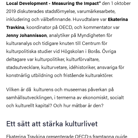
den 1 oktober
Local Development - Measuring the Impact"
2019 diskuterades stadsförnyelse, varumärkesarbete,
inkludering och välbefinnande. Huvudtalare var
Ekaterina
, koordinator på OECD, och kommentator var
Travkina
, analytiker på Myndigheten för
Jenny Johannisson
kulturanalys och tidigare knuten till Centrum för
kulturpolitiska studier vid Högskolan i Borås. Övriga
deltagare var kulturpolitiker, kulturförvaltare,
stadsutvecklare, kulturvetare, idéhistoriker, ansvariga för
konstnärlig utbildning och fristående kulturaktörer.
Vilken är då kulturens och museernas påverkan på
samhällsutvecklingen, i termerna av ekonomiskt, socialt
och kulturellt kapital? Och hur mätbar är den?
Ett sätt att stärka kulturlivet
Ekaterina Travkina presenterade OECD:s framtagna guide