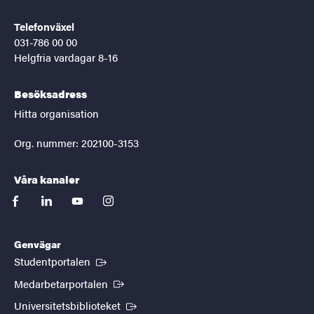
Telefonväxel
031-786 00 00
Helgfria vardagar 8-16
Besöksadress
Hitta organisation
Org. nummer: 202100-3153
Våra kanaler
facebook
linkedin
youtube
instagram
Genvägar
(Extern länk)
Studentportalen
(Extern länk)
Medarbetarportalen
(Extern länk)
Universitetsbiblioteket