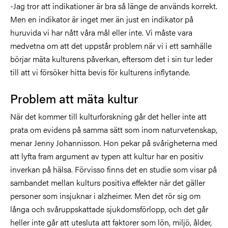
-Jag tror att indikationer är bra så länge de används korrekt.
Men en indikator är inget mer än just en indikator på
huruvida vi har nått våra mål eller inte. Vi måste vara
medvetna om att det uppstår problem när vi i ett samhälle
börjar mäta kulturens påverkan, eftersom det i sin tur leder
till att vi försöker hitta bevis för kulturens inflytande.
Problem att mäta kultur
När det kommer till kulturforskning går det heller inte att
prata om evidens på samma sätt som inom naturvetenskap,
menar Jenny Johannisson. Hon pekar på svårigheterna med
att lyfta fram argument av typen att kultur har en positiv
inverkan på hälsa. Förvisso finns det en studie som visar på
sambandet mellan kulturs positiva effekter när det gäller
personer som insjuknar i alzheimer. Men det rör sig om
långa och svåruppskattade sjukdomsförlopp, och det går
heller inte går att utesluta att faktorer som lön, miljö, ålder,