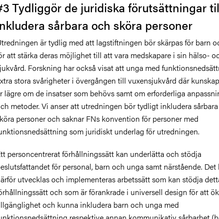
#3 Tydliggör de juridiska förutsättningar til
inkludera sårbara och sköra personer
tredningen är tydlig med att lagstiftningen bör skärpas för barn 
ör att stärka deras möjlighet till att vara medskapare i sin hälso- o
jukvård. Forskning har också visat att unga med funktionsnedsätt
xtra stora svårigheter i övergången till vuxensjukvård där kunska
r lägre om de insatser som behövs samt om erforderliga anpassni
ch metoder. Vi anser att utredningen bör tydligt inkludera sårbar
köra personer och saknar FNs konvention för personer med
unktionsnedsättning som juridiskt underlag för utredningen.
tt personcentrerat förhållningssätt kan underlätta och stödja
eslutsfattandet för personal, barn och unga samt närstående. Det
ärför utvecklas och implementeras arbetssätt som kan stödja dett
örhållningssätt och som är förankrade i universell design för att ö
illgänglighet och kunna inkludera barn och unga med
unktionsnedsättning respektive annan kommunikativ sårbarhet (b