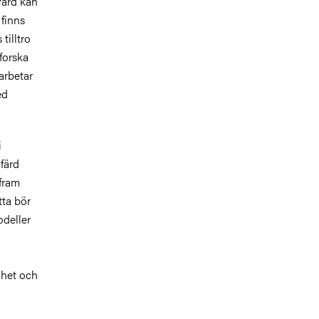
 vård kan
 finns
tilltro
tforska
arbetar
ed
i
färd
fram
tta bör
odeller
.
ghet och