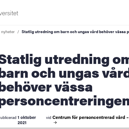
ersitet
a nyheter
Statlig utredning om barn och ungas vård behöver vässa 
ig utredning om
barn och ungas vår
behöver vässa
ldning
personcentreringe
och innovation
tetet
Centrum för personcentrerad vård 
1 oktober
ublicerad
vid
2021