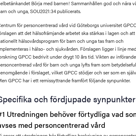
elbetänkandet Börja med barnen! Sammanhållen god och nära vå
arn och unga, SOU2021:34 publicerats.
entrum för personcentrerad vård vid Göteborgs universitet GPCC
örslagen att det hälsofrämjande arbetet ska stärkas i lagen och att 
ationellt hälsovårdsprogram för barn och unga tas fram och
mplementeras i hälso- och sjukvården. Förslagen ligger i linje me
orskning GPCC bedrivit under drygt 10 års tid. Vikten av införande
ersoncentrerad vård för barn och unga lyfts fram som betydelseful
enomgående i förslaget, vilket GPCC stödjer och ser som en själv
en GPCC har i ett remissyttrande framfört följande synpunkter.
Specifika och fördjupade synpunkter
#1 Utredningen behöver förtydliga vad so
avses med personcentrerad vård
i anser att utredningen bör förtydliga beskrivning av personcentr