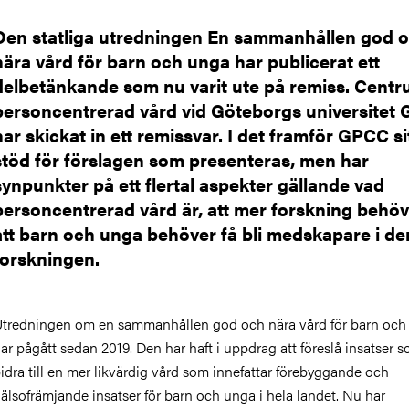
Den statliga utredningen En sammanhållen god 
nära vård för barn och unga har publicerat ett
delbetänkande som nu varit ute på remiss. Centr
personcentrerad vård vid Göteborgs universitet
har skickat in ett remissvar. I det framför GPCC si
stöd för förslagen som presenteras, men har
synpunkter på ett flertal aspekter gällande vad
personcentrerad vård är, att mer forskning behö
att barn och unga behöver få bli medskapare i de
forskningen.
tredningen om en sammanhållen god och nära vård för barn och
ar pågått sedan 2019. Den har haft i uppdrag att föreslå insatser 
idra till en mer likvärdig vård som innefattar förebyggande och
älsofrämjande insatser för barn och unga i hela landet. Nu har