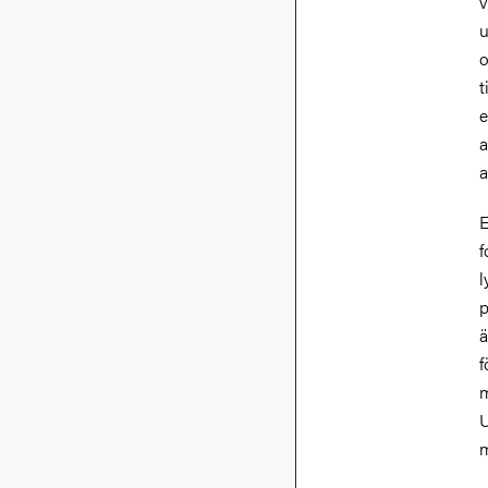
v
u
o
t
e
a
a
E
f
l
p
ä
f
m
U
m