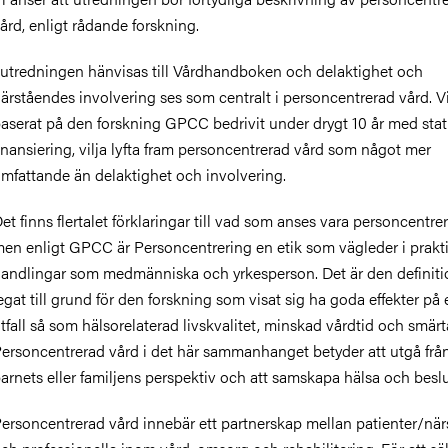
ård, enligt rådande forskning.
 utredningen hänvisas till Vårdhandboken och delaktighet och
ärståendes involvering ses som centralt i personcentrerad vård. Vi
aserat på den forskning GPCC bedrivit under drygt 10 år med stat
inansiering, vilja lyfta fram personcentrerad vård som något mer
mfattande än delaktighet och involvering.
et finns flertalet förklaringar till vad som anses vara personcentre
en enligt GPCC är
Personcentrering en etik som vägleder i prakt
andlingar som medmänniska och yrkesperson. Det är den definit
egat till grund för den forskning som visat sig ha goda effekter på 
tfall så som hälsorelaterad livskvalitet, minskad vårdtid och smärt
ersoncentrerad vård i det här sammanhanget betyder att utgå frå
arnets eller familjens perspektiv och att samskapa hälsa och beslu
ersoncentrerad vård innebär ett partnerskap mellan patienter/nä