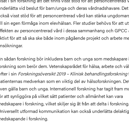
isat i sin forskning att det finns visst stöd för att personcentrerad
nderlätta vid beslut för barn/unga och deras vårdnadshavare. Det
ckså visst stöd för att personcentrerad vård kan stärka ungdomars 
ill sin egen förmåga inom elevhälsan. Fler studier behövs för att u
ffekten av personcentrerad vård i dessa sammanhang och GPCC 
ktivt för att så ska ske både inom pågående projekt och arbete m
nsökningar.
n sådan forskning bör inkludera barn och unga som medskapare 
orskning som berör dem.
Vetenskapsrådet för hälsa, arbete och väl
yfter i sin
Forskningsöversikt 2019 – Klinisk behandlingsforskning
atienternas medverkan som en viktig del av hälsoforskningen. De
ven gälla barn och unga. Internationell forskning har tagit fram m
ör att synliggöra på vilket sätt patienter och allmänhet kan vara
edskapare i forskning, vilket skiljer sig åt från att delta i forskning
niversellt utformad kommunikation kan också underlätta delakti
edskapande i forskning.