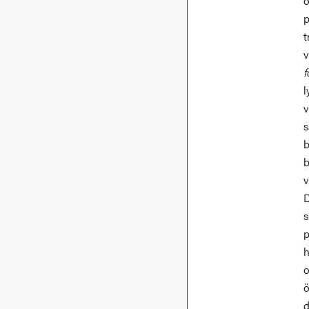
o
p
t
v
f
l
v
s
b
b
v
D
s
p
h
o
ö
d