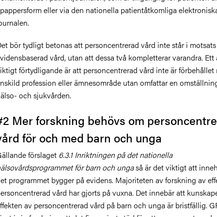
 pappersform eller via den nationella patientåtkomliga elektronisk
ournalen.
et bör tydligt betonas att personcentrerad vård inte står i motsats t
vidensbaserad vård, utan att dessa två kompletterar varandra. Ett
iktigt förtydligande är att personcentrerad vård inte är förbehålle
nskild profession eller ämnesområde utan omfattar en omställning
älso- och sjukvården.
#2 Mer forskning behövs om personcentr
vård för och med barn och unga
ällande förslaget
6.3.1 Inriktningen på det nationella
älsovårdsprogrammet för barn och unga
så är det viktigt att inneh
et programmet bygger på evidens. Majoriteten av forskning av eff
ersoncentrerad vård har gjorts på vuxna. Det innebär att kunska
ffekten av personcentrerad vård på barn och unga är bristfällig. 