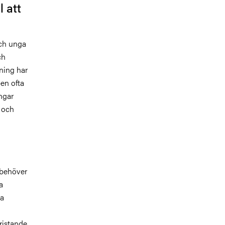
l att
och unga
ch
ning har
pen ofta
ngar
a och
 behöver
a
ka
ristande