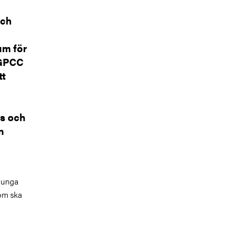
och
um för
 GPCC
tt
vs och
n
 unga
som ska