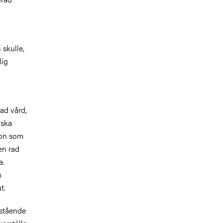
 skulle,
lig
rad vård,
iska
ion som
en rad
a.
n
t.
rstående