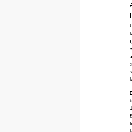
U
f
s
e
ä
o
s
f
E
b
d
f
t
f