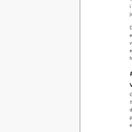
i
j
D
e
v
e
h
G
h
d
p
e