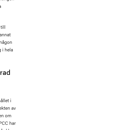
a
ill
 annat
t någon
 i hela
erad
ållet i
ekten av
pen om
GPCC har