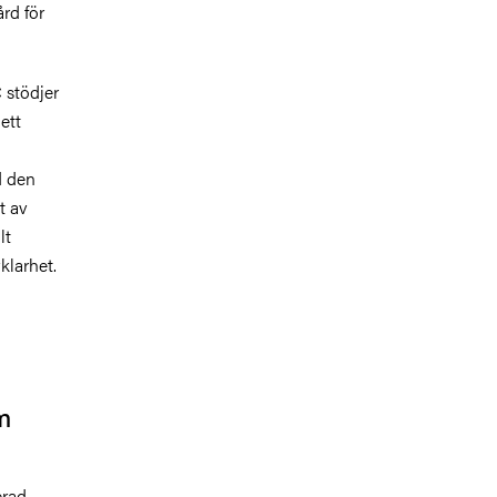
rd för
 stödjer
ett
d den
t av
lt
klarhet.
m
erad