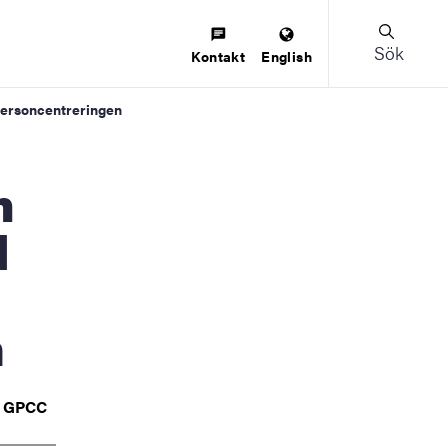
Sök
Kontakt
English
personcentreringen
d
n
–
GPCC