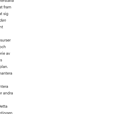
kerställa
at fram
at sig
 den
nt
esurser
 och
rie av
as
plan.
 hantera
a
ntera
er andra
Detta
antingen