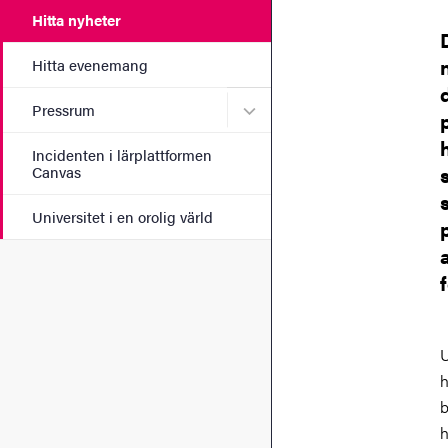
Hitta nyheter
Hitta evenemang
Undermeny för Pressrum
Pressrum
Incidenten i lärplattformen
Canvas
Universitet i en orolig värld
U
h
b
h