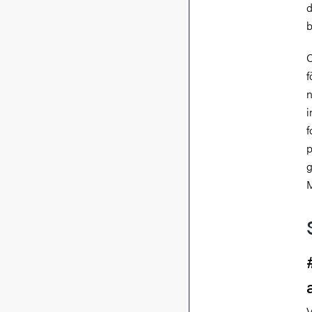
d
b
C
f
n
i
f
p
g
M
V