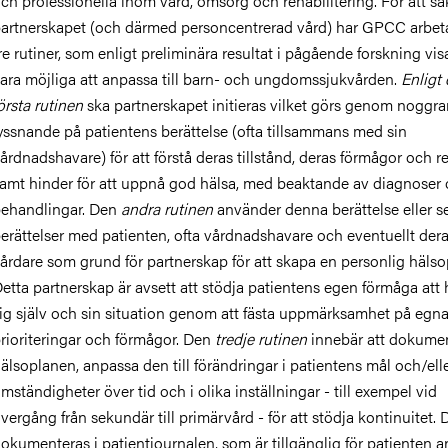
ch professionella inom vård, omsorg och rehabilitering. För att sä
artnerskapet (och därmed personcentrerad vård) har GPCC arbet
re rutiner, som enligt preliminära resultat i pågående forskning vis
ara möjliga att anpassa till barn- och ungdomssjukvården.
Enligt
örsta rutinen
ska partnerskapet initieras vilket görs genom noggra
yssnande på patientens berättelse (ofta tillsammans med sin
årdnadshavare) för att förstå deras tillstånd, deras förmågor och r
amt hinder för att uppnå god hälsa, med beaktande av diagnoser
ehandlingar. Den
andra rutinen
använder denna berättelse eller se
erättelser med patienten, ofta vårdnadshavare och eventuellt der
årdare som grund för partnerskap för att skapa en personlig hälso
etta partnerskap är avsett att stödja patientens egen förmåga att
ig själv
och sin situation genom att fästa uppmärksamhet på egn
rioriteringar och förmågor
. Den
tredje rutinen
innebär att dokume
älsoplanen, anpassa den till förändringar i patientens mål och/ell
mständigheter över tid och i olika inställningar - till exempel vid
vergång från sekundär till primärvård - för att stödja kontinuitet. 
okumenteras i patientjournalen, som är tillgänglig för patienten 