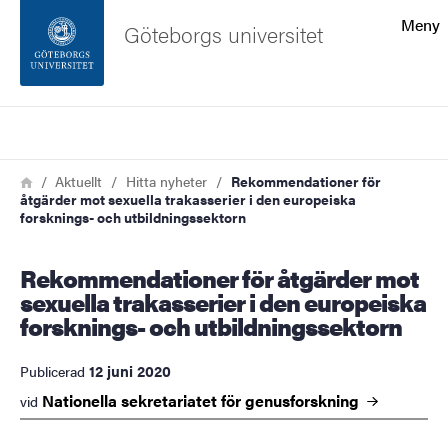
Sökfunktionen
Meny
Göteborgs universitet
Sidfoten
Sök
Kontakta universitetet
Länkstig
Hem
Aktuellt
Hitta nyheter
Rekommendationer för
åtgärder mot sexuella trakasserier i den europeiska
Om webbplatsen
forsknings- och utbildningssektorn
Rekommendationer för åtgärder mot
sexuella trakasserier i den europeiska
forsknings- och utbildningssektorn
12 juni 2020
Publicerad
Nationella sekretariatet för
genusforskning
vid