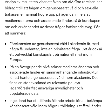
Analys av resultaten visar att även om #MeToo rörelsen har
bidragit till att frågan om genusbaserat våld och sexuella
trakasserier hamnat högre upp på agendan i flera av
medlemsstaterna och associerade länder, så är kunskapen
om och erkännandet av dessa frågor fortfarande svag. För
att summera:
Förekomsten av genusbaserat våld i akademin är, med
några få undantag, inte en prioriterad fråga. Det är också
ett outvecklat kunskapsfält på nationell nivå inom
Europa.
På en övergripande nivå saknar medlemsländerna och
associerade länder en sammanhängande infrastruktur
för att hantera genusbaserat våld inom akademin. Det
finns en stor avsaknad av relevanta policys,
lagar/föreskrifter, ansvariga myndigheter och
uppdaterade data.
Inget land har ett tillfredställande arbete för att bekämpa
könsbaserat våld inom högre utbildning. Ett fåtal länder