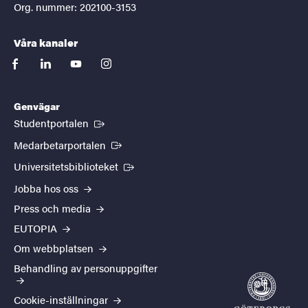
Org. nummer: 202100-3153
Våra kanaler
facebook
linkedin
youtube
instagram
Genvägar
(Extern länk)
Studentportalen
(Extern länk)
Medarbetarportalen
(Extern länk)
Universitetsbiblioteket
Jobba hos oss
Press och media
EUTOPIA
Om webbplatsen
Behandling av personuppgifter
Cookie-inställningar