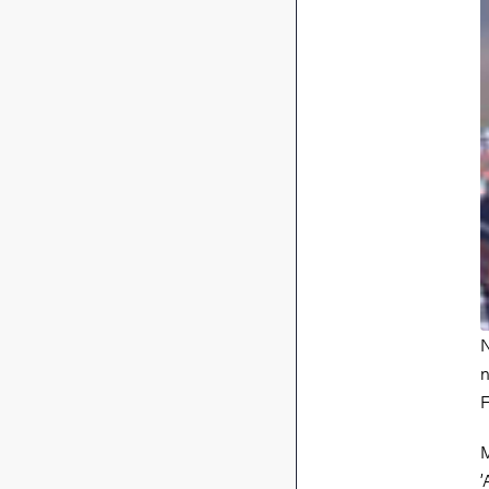
N
n
F
M
’