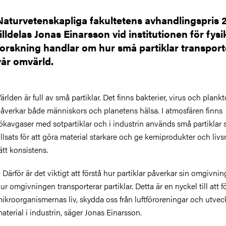
Naturvetenskapliga fakultetens avhandlingspris 
tilldelas Jonas Einarsson vid institutionen för fys
forskning handlar om hur små partiklar transport
vår omvärld.
ärlden är full av små partiklar. Det finns bakterier, virus och plan
åverkar både människors och planetens hälsa. I atmosfären finns
ökavgaser med sotpartiklar och i industrin används små partiklar
illsats för att göra material starkare och ge kemiprodukter och liv
ätt konsistens.
 Därför är det viktigt att förstå hur partiklar påverkar sin omgivni
ur omgivningen transporterar partiklar. Detta är en nyckel till att f
ikroorganismernas liv, skydda oss från luftföroreningar och utvec
aterial i industrin, säger Jonas Einarsson.