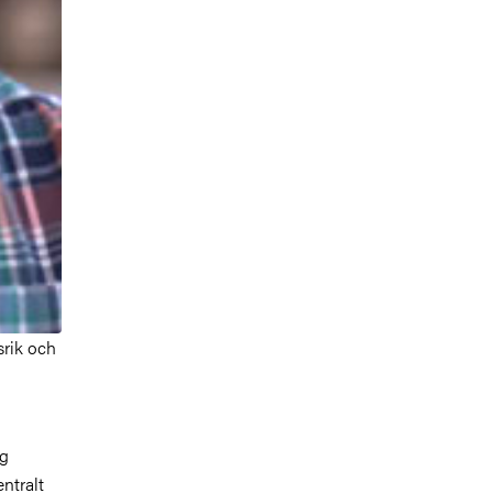
srik och
ng
entralt