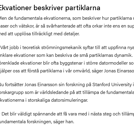
Ekvationer beskriver partiklarna
en de fundamentala ekvationerna, som beskriver hur partiklarna rö
aser och vätskor, är så svårhanterade att ofta orkar inte ens en su
ed att upplösa tillräckligt med detaljer.
Vårt jobb i teoretisk strömningsmekanik syftar till att uppfinna nya
nklare ekvationer som kan beskriva de små partiklarnas dynamik.
örenklade ekvationer blir ofta byggstenar i större datormodeller s
jälper oss att förstå partiklarna i vår omvärld, säger Jonas Einarsso
u fortsätter Jonas Einarsson sin forskning på Stanford University 
orskargrupp som är världsledande på att tillämpa de fundamental
kvationerna i storskaliga datorsimuleringar.
 Det blir väldigt spännande att få vara med i nästa steg och tillä
undamentala forskningen, säger han.