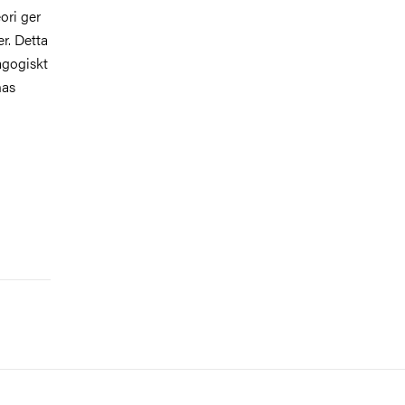
ori ger
er. Detta
agogiskt
nas