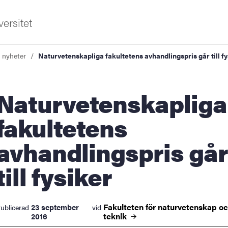
ersitet
a nyheter
Naturvetenskapliga fakultetens avhandlingspris går till fy
rvetenskapliga
fakultetens
avhandlingspris går
ldning
till fysiker
och innovation
tetet
Fakulteten för naturvetenskap o
23 september
ublicerad
vid
teknik
2016