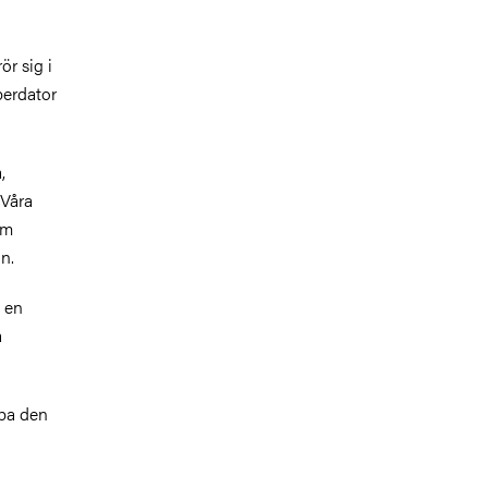
r sig i
perdator
,
 Våra
om
n.
i en
a
mpa den