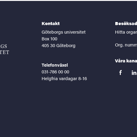
Kontakt
Besöksad
Göteborgs universitet
Hitta orga
Box 100
Org. numm
405 30 Göteborg
Våra kana
Telefonväxel
031-786 00 00
facebook
lin
Helgfria vardagar 8-16