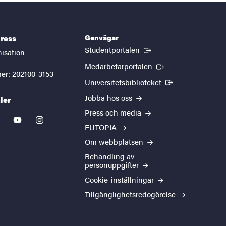
Genvägar
ress
(Extern länk)
Studentportalen
nisation
(Extern länk)
Medarbetarportalen
er: 202100-3153
(Extern länk)
Universitetsbiblioteket
Jobba hos oss
ler
Press och media
kedin
youtube
instagram
EUTOPIA
Om webbplatsen
Behandling av
personuppgifter
Cookie-inställningar
Tillgänglighetsredogörelse