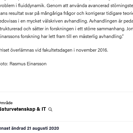
roblem i fluiddynamik. Genom att använda avancerad störningste
ans resultat svar på mångåriga frågor och korrigerar tidigare teori
edovisas i en mycket välskriven avhandling. Avhandlingen är ped
trukturerad och sätter in forskningen i ett större sammanhang. Jo
inarssons forskning har lett fram till en mästerlig avhandling.”
riset överlämnas vid fakultetsdagen i november 2016.
oto: Rasmus Einarsson
Område
Naturvetenskap &
IT
enast ändrad
21 augusti 2020