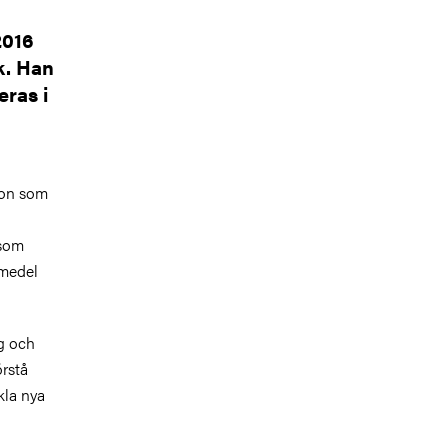
2016
ik. Han
eras i
kton som
 som
smedel
ng och
örstå
kla nya