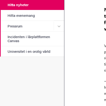
Hitta nyheter
Hitta evenemang
Undermeny för Pressrum
Pressrum
Incidenten i lärplattformen
Canvas
V
Universitet i en orolig värld
p
r
t
r
−
h
m
m