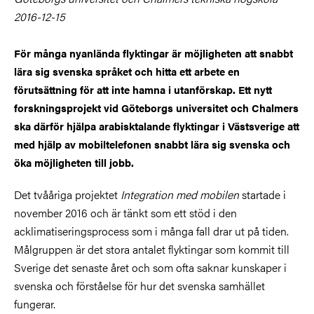
2016-12-15
För många nyanlända flyktingar är möjligheten att snabbt
lära sig svenska språket och hitta ett arbete en
förutsättning för att inte hamna i utanförskap. Ett nytt
forskningsprojekt vid Göteborgs universitet och Chalmers
ska därför hjälpa arabisktalande flyktingar i Västsverige att
med hjälp av mobiltelefonen snabbt lära sig svenska och
öka möjligheten till jobb.
Det tvååriga projektet
Integration med mobilen
startade i
november 2016 och är tänkt som ett stöd i den
acklimatiseringsprocess som i många fall drar ut på tiden.
Målgruppen är det stora antalet flyktingar som kommit till
Sverige det senaste året och som ofta saknar kunskaper i
svenska och förståelse för hur det svenska samhället
fungerar.