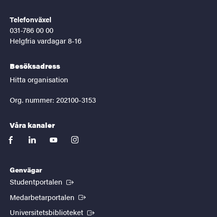
Telefonväxel
031-786 00 00
Helgfria vardagar 8-16
Besöksadress
Hitta organisation
Org. nummer: 202100-3153
Våra kanaler
facebook
linkedin
youtube
instagram
Genvägar
(Extern länk)
Studentportalen
(Extern länk)
Medarbetarportalen
(Extern länk)
Universitetsbiblioteket