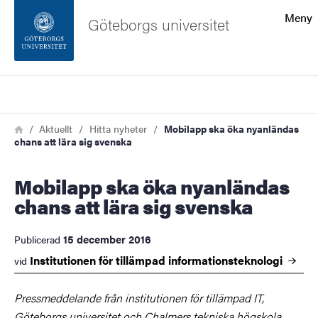
Sökfunktionen
Meny
Göteborgs universitet
Sidfoten
Sök
Kontakta universitetet
Länkstig
Hem
Aktuellt
Hitta nyheter
Mobilapp ska öka nyanländas
chans att lära sig svenska
Om webbplatsen
Mobilapp ska öka nyanländas
chans att lära sig svenska
15 december 2016
Publicerad
Institutionen för tillämpad
informationsteknologi
vid
Pressmeddelande från institutionen för tillämpad IT,
Göteborgs universitet och Chalmers tekniska högskola