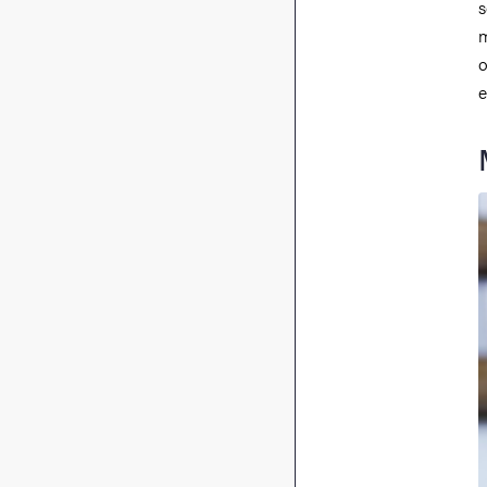
s
m
o
e