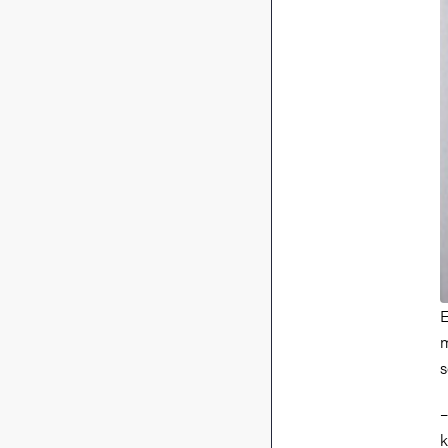
E
m
s
–
k