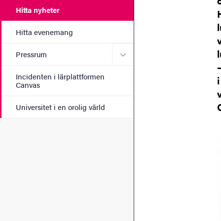
Hitta nyheter
Hitta evenemang
Undermeny för Pressrum
Pressrum
Incidenten i lärplattformen
Canvas
Universitet i en orolig värld