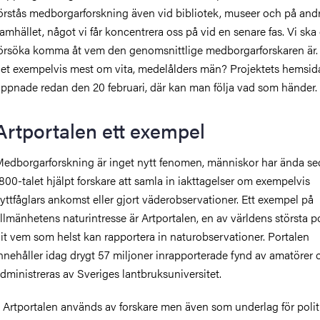
örstås medborgarforskning även vid bibliotek, museer och på andra
amhället, något vi får koncentrera oss på vid en senare fas. Vi ska
örsöka komma åt vem den genomsnittlige medborgarforskaren är.
et exempelvis mest om vita, medelålders män? Projektets hemsid
ppnade redan den 20 februari, där kan man följa vad som händer.
Artportalen ett exempel
edborgarforskning är inget nytt fenomen, människor har ända s
800-talet hjälpt forskare att samla in iakttagelser om exempelvis
lyttfåglars ankomst eller gjort väderobservationer. Ett exempel på
llmänhetens naturintresse är Artportalen, en av världens största po
it vem som helst kan rapportera in naturobservationer. Portalen
nnehåller idag drygt 57 miljoner inrapporterade fynd av amatörer 
dministreras av Sveriges lantbruksuniversitet.
 Artportalen används av forskare men även som underlag för polit