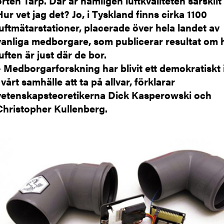
orten Tarp. Där är nämligen luftkvaliteten särskilt 
Hur vet jag det? Jo, i Tyskland finns cirka 1100
luftmätarstationer, placerade över hela landet av
vanliga medborgare, som publicerar resultat om 
luften är just där de bor.
– Medborgarforskning har blivit ett demokratiskt 
i vårt samhälle att ta på allvar, förklarar
vetenskapsteoretikerna Dick Kasperowski och
Christopher Kullenberg.