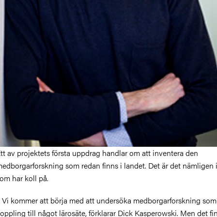
tt av projektets första uppdrag handlar om att inventera den
edborgarforskning som redan finns i landet. Det är det nämligen
om har koll på.
 Vi kommer att börja med att undersöka medborgarforskning som
oppling till något lärosäte, förklarar Dick Kasperowski. Men det fi