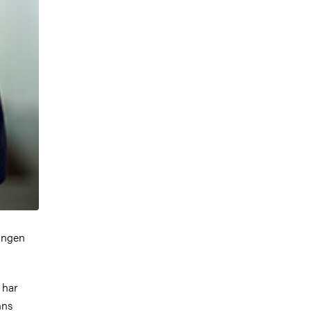
 ingen
 har
nns