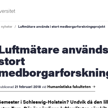
ersitet
a nyheter
Luftmätare används i stort medborgarforskningsprojekt
ätare används i
stort
medborgarforsknin
ldning
och innovation
Humanistiska
fakulteten
21 februari 2018
ublicerad
vid
tetet
Semester i Schleswig-Holstein? Undvik då den lil