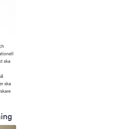
ch
tionell
kt ska
så
er ska
rskare
ning