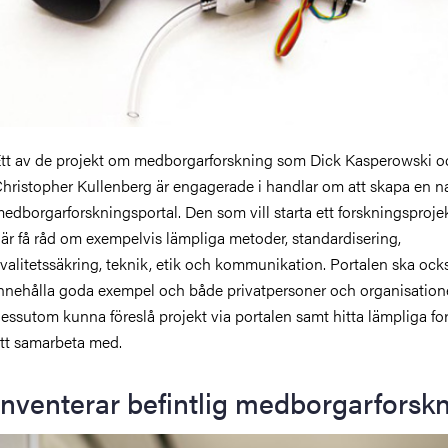
tt av de projekt om medborgarforskning som Dick Kasperowski o
hristopher Kullenberg är engagerade i handlar om att skapa en na
edborgarforskningsportal. Den som vill starta ett forskningsproje
är få råd om exempelvis lämpliga metoder, standardisering,
valitetssäkring, teknik, etik och kommunikation. Portalen ska ock
nnehålla goda exempel och både privatpersoner och organisation
essutom kunna föreslå projekt via portalen samt hitta lämpliga fo
tt samarbeta med.
Inventerar befintlig medborgarforsk