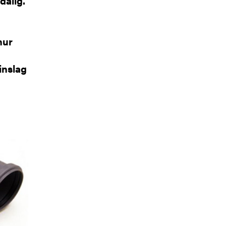
dålig.
hur
inslag