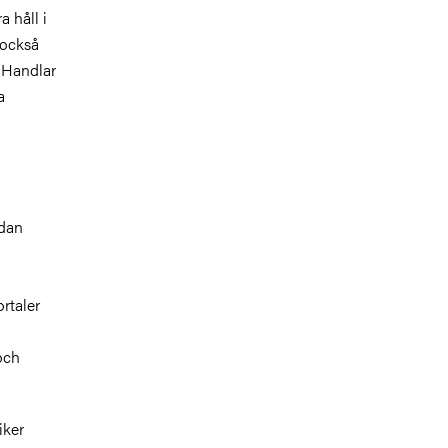
 håll i
 också
 Handlar
a
edan
rtaler
och
iker