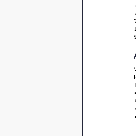
f
s
f
d
ö
M
1
f
a
d
i
a
–