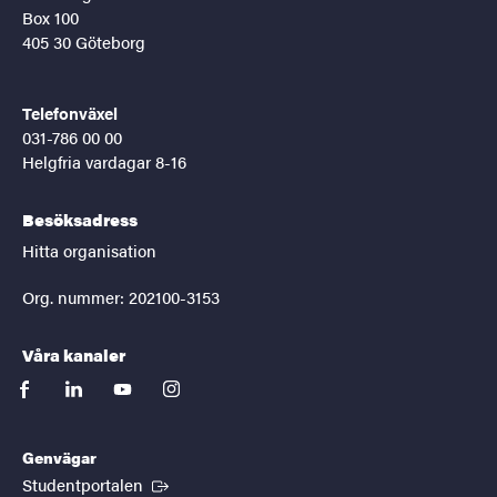
Box 100
405 30 Göteborg
Telefonväxel
031-786 00 00
Helgfria vardagar 8-16
Besöksadress
Hitta organisation
Org. nummer: 202100-3153
Våra kanaler
facebook
linkedin
youtube
instagram
Genvägar
(Extern länk)
Studentportalen