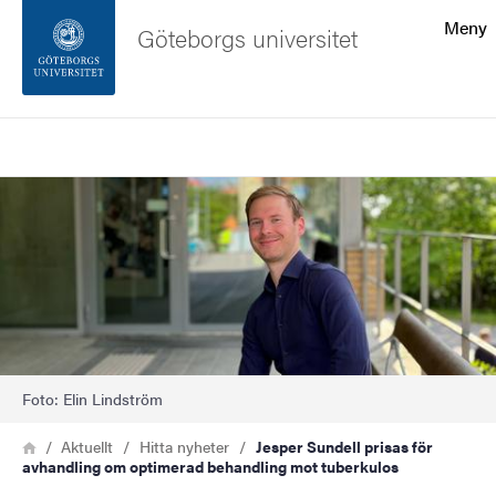
Sökfunktionen
Meny
Göteborgs universitet
Sidfoten
Sök
Kontakta universitetet
Bild
Om webbplatsen
Foto: Elin Lindström
Länkstig
Hem
Aktuellt
Hitta nyheter
Jesper Sundell prisas för
avhandling om optimerad behandling mot tuberkulos