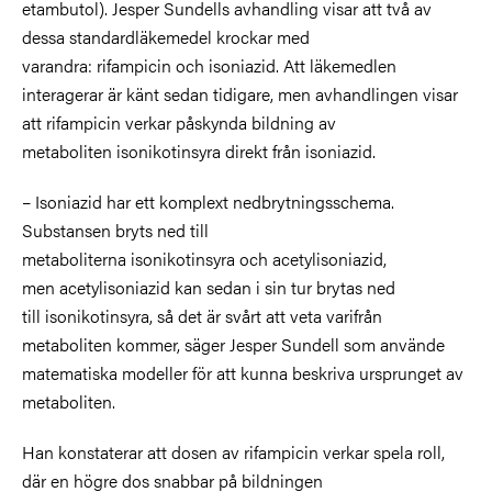
etambutol). Jesper Sundells avhandling visar att två av
dessa standardläkemedel krockar med
varandra: rifampicin och isoniazid. Att läkemedlen
interagerar är känt sedan tidigare, men avhandlingen visar
att rifampicin verkar påskynda bildning av
metaboliten isonikotinsyra direkt från isoniazid.
– Isoniazid har ett komplext nedbrytningsschema.
Substansen bryts ned till
metaboliterna isonikotinsyra och acetylisoniazid,
men acetylisoniazid kan sedan i sin tur brytas ned
till isonikotinsyra, så det är svårt att veta varifrån
metaboliten kommer, säger Jesper Sundell som använde
matematiska modeller för att kunna beskriva ursprunget av
metaboliten.
Han konstaterar att dosen av rifampicin verkar spela roll,
där en högre dos snabbar på bildningen