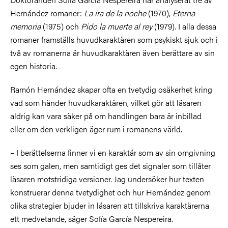
Hernández romaner:
La ira de la noche
(1970),
Eterna
memoria
(1975) och
Pido la muerte al rey
(1979). I alla dessa
romaner framställs huvudkaraktären som psykiskt sjuk och i
två av romanerna är huvudkaraktären även berättare av sin
egen historia.
Ramón Hernández skapar ofta en tvetydig osäkerhet kring
vad som händer huvudkaraktären, vilket gör att läsaren
aldrig kan vara säker på om handlingen bara är inbillad
eller om den verkligen äger rum i romanens värld.
– I berättelserna finner vi en karaktär som av sin omgivning
ses som galen, men samtidigt ges det signaler som tillåter
läsaren motstridiga versioner. Jag undersöker hur texten
konstruerar denna tvetydighet och hur Hernández genom
olika strategier bjuder in läsaren att tillskriva karaktärerna
ett medvetande, säger Sofía García Nespereira.