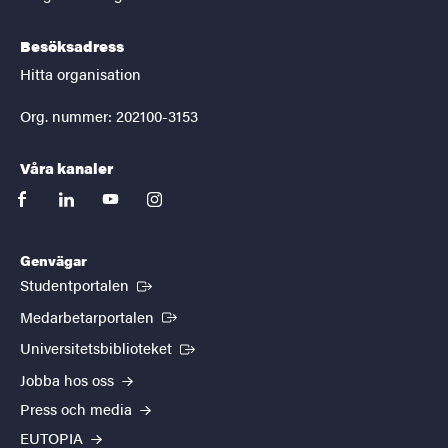
Besöksadress
Hitta organisation
Org. nummer: 202100-3153
Våra kanaler
facebook
linkedin
youtube
instagram
Genvägar
(Extern länk)
Studentportalen
(Extern länk)
Medarbetarportalen
(Extern länk)
Universitetsbiblioteket
Jobba hos oss
Press och media
EUTOPIA