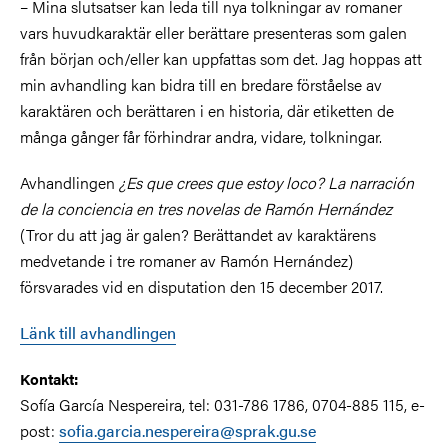
– Mina slutsatser kan leda till nya tolkningar av romaner
vars huvudkaraktär eller berättare presenteras som galen
från början och/eller kan uppfattas som det. Jag hoppas att
min avhandling kan bidra till en bredare förståelse av
karaktären och berättaren i en historia, där etiketten de
många gånger får förhindrar andra, vidare, tolkningar.
Avhandlingen
¿Es que crees que estoy loco? La narración
de la conciencia en tres novelas de Ramón Hernández
(Tror du att jag är galen? Berättandet av karaktärens
medvetande i tre romaner av Ramón Hernández)
försvarades vid en disputation den 15 december 2017.
Länk till avhandlingen
Kontakt:
Sofía García Nespereira, tel: 031-786 1786, 0704-885 115, e-
post:
sofia.garcia.nespereira@sprak.gu.se