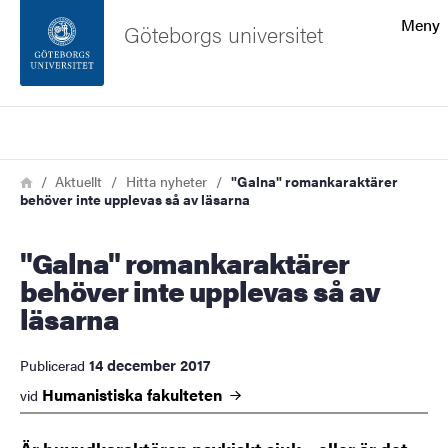
Sökfunktionen
Meny
Göteborgs universitet
Sidfoten
Sök
Kontakta universitetet
Länkstig
Hem
Aktuellt
Hitta nyheter
"Galna" romankaraktärer
behöver inte upplevas så av läsarna
Om webbplatsen
"Galna" romankaraktärer
behöver inte upplevas så av
läsarna
14 december 2017
Publicerad
Humanistiska
fakulteten
vid