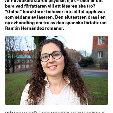
Är huvudkaraktären psykiskt sjuk – eller är det
bara vad författaren vill att läsaren ska tro?
”Galna” karaktärer behöver inte alltid upplevas
som sådana av läsaren. Den slutsatsen dras i en
ny avhandling om tre av den spanske författaren
Ramón Hernández romaner.
Doktoranden Sofía García Nespereira har analyserat tre av