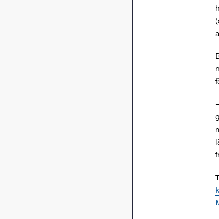
h
(
a
B
n
f
–
g
m
l
f
T
k
M