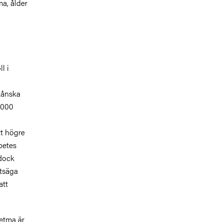
ma, ålder
l i
skånska
4000
tt högre
abetes
 dock
utsäga
att
fetma är