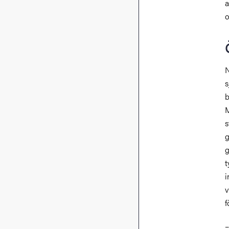
a
o
N
s
b
M
s
g
g
t
i
v
f
–