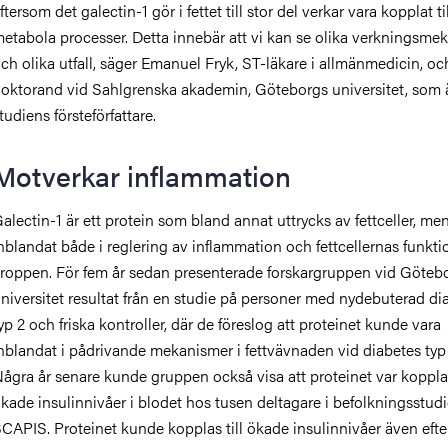
ftersom det galectin-1 gör i fettet till stor del verkar vara kopplat til
etabola processer. Detta innebär att vi kan se olika verkningsme
ch olika utfall, säger Emanuel Fryk, ST-läkare i allmänmedicin, oc
oktorand vid Sahlgrenska akademin, Göteborgs universitet, som 
tudiens försteförfattare.
Motverkar inflammation
alectin-1 är ett protein som bland annat uttrycks av fettceller, men
nblandat både i reglering av inflammation och fettcellernas funktio
roppen. För fem år sedan presenterade forskargruppen vid Göteb
niversitet resultat från en studie på personer med nydebuterad di
yp 2 och friska kontroller, där de föreslog att proteinet kunde vara
nblandat i pådrivande mekanismer i fettvävnaden vid diabetes typ
ågra år senare kunde gruppen också visa att proteinet var kopplat 
kade insulinnivåer i blodet hos tusen deltagare i befolkningsstud
CAPIS. Proteinet kunde kopplas till ökade insulinnivåer även efter