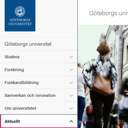
Sökfunktionen
Göteborgs univ
Sidfoten
Bild
Kontakta universitetet
Göteborgs universitet
Undermeny för Studera
Studera
Om webbplatsen
Undermeny för Forskning
Forskning
Undermeny för Forskarutbi
Forskarutbildning
Undermeny för Samverkan 
Samverkan och innovation
Undermeny för Om universi
Om universitetet
Undermeny för Aktuellt
Aktuellt