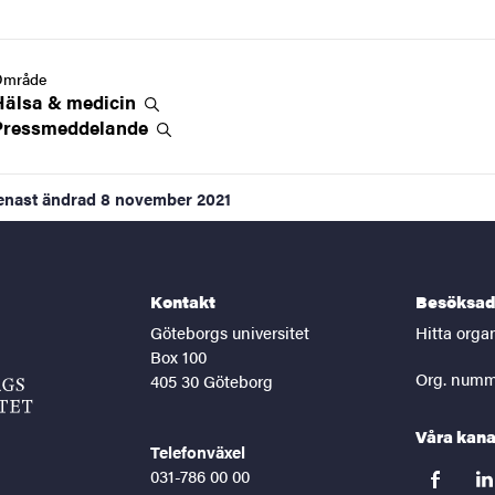
Område
Hälsa &
medicin
Pressmeddelande
enast ändrad
8 november 2021
Kontakt
Besöksad
Göteborgs universitet
Hitta orga
Box 100
Org. numm
405 30 Göteborg
Våra kana
Telefonväxel
031-786 00 00
facebook
lin