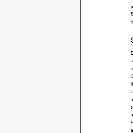
e
f
f
D
s
n
O
t
k
m
s
a
N
a