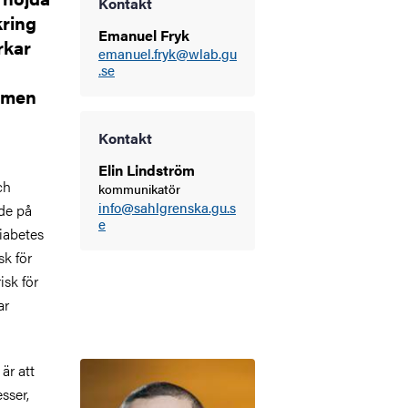
Kontakt
kring
Emanuel Fryk
rkar
emanuel.fryk@wlab.gu
.se
domen
Kontakt
Elin Lindström
ch
kommunikatör
info@sahlgrenska.gu.s
åde på
e
iabetes
sk för
isk för
ar
Bild
är att
sser,