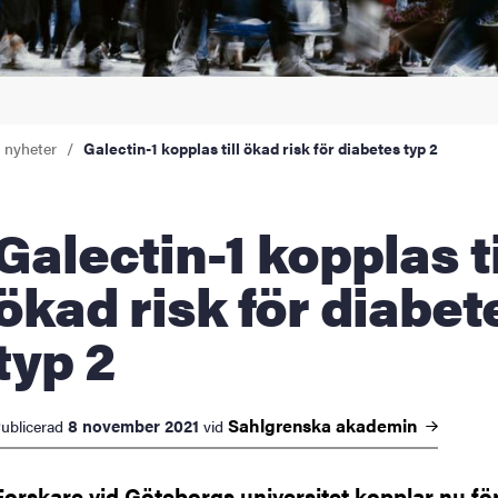
a nyheter
Galectin-1 kopplas till ökad risk för diabetes typ 2
tin-1 kopplas till
ökad risk för diabet
typ 2
Sahlgrenska
akademin
8 november 2021
ublicerad
vid
Forskare vid Göteborgs universitet kopplar nu fö