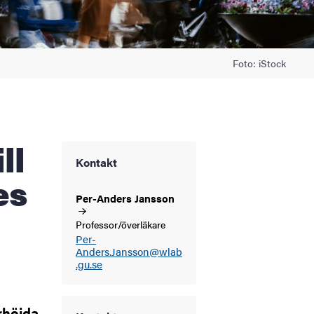
Foto: iStock
Kontakt
es
Per-Anders
Jansson
Professor/överläkare
Per-
Anders.Jansson@wlab
.gu.se
rhöjda