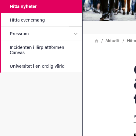
Hitta nyheter
Hitta evenemang
Undermeny för Pressrum
Pressrum
Länkstig
Hem
Aktuellt
Hitt
Incidenten i lärplattformen
Canvas
Galec
Universitet i en orolig värld
P