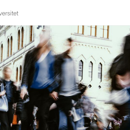
ersitet
ldning
och innovation
tetet