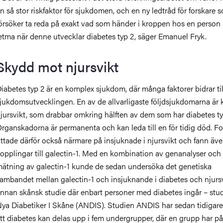
n så stor riskfaktor för sjukdomen, och en ny ledtråd för forskare 
örsöker ta reda på exakt vad som händer i kroppen hos en perso
etma när denne utvecklar diabetes typ 2, säger Emanuel Fryk.
Skydd mot njursvikt
iabetes typ 2 är en komplex sjukdom, där många faktorer bidrar til
jukdomsutvecklingen. En av de allvarligaste följdsjukdomarna är 
jursvikt, som drabbar omkring hälften av dem som har diabetes ty
rganskadorna är permanenta och kan leda till en för tidig död. F
ittade därför också närmare på insjuknade i njursvikt och fann äve
opplingar till galectin-1. Med en kombination av genanalyser och
ätning av galectin-1 kunde de sedan undersöka det genetiska
ambandet mellan galectin-1 och insjuknande i diabetes och njursv
nnan skånsk studie där enbart personer med diabetes ingår – stu
ya Diabetiker I Skåne (ANDIS).
Studien ANDIS har sedan tidigare
tt diabetes kan delas upp i fem undergrupper, där en grupp har på