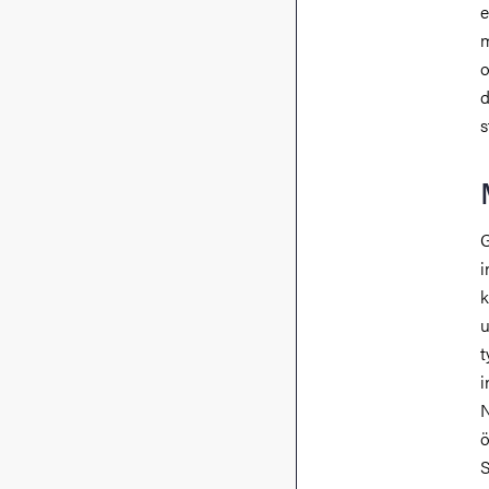
e
m
o
d
s
G
i
k
u
t
i
N
ö
S