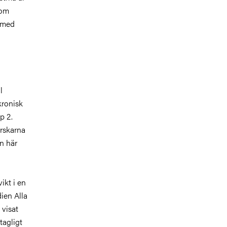
som
n med
l
kronisk
p 2.
orskarna
n här
ikt i en
dien
Alla
 visat
tagligt