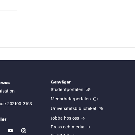
Genvägar
ress
(Extern länk)
Studentportalen
nisation
(Extern länk)
Medarbetarportalen
er: 202100-3153
(Extern länk)
Universitetsbiblioteket
Jobba hos oss
ler
Press och media
kedin
youtube
instagram