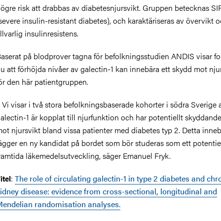
ögre risk att drabbas av diabetesnjursvikt. Gruppen betecknas S
severe insulin-resistant diabetes), och karaktäriseras av övervikt 
llvarlig insulinresistens.
aserat på blodprover tagna för befolkningsstudien ANDIS visar fo
u att förhöjda nivåer av galectin-1 kan innebära ett skydd mot nj
ör den här patientgruppen.
 Vi visar i två stora befolkningsbaserade kohorter i södra Sverige a
alectin-1 är kopplat till njurfunktion och har potentiellt skyddande
ot njursvikt bland vissa patienter med diabetes typ 2. Detta innebä
ägger en ny kandidat på bordet som bör studeras som ett potentiel
ramtida läkemedelsutveckling, säger Emanuel Fryk.
:
The role of circulating galectin-1 in type 2 diabetes and chr
itel
idney disease: evidence from cross-sectional, longitudinal and
endelian randomisation analyses.