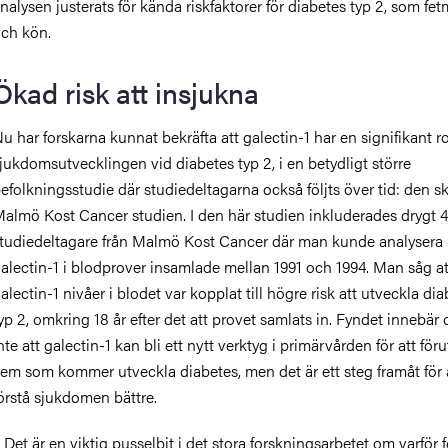
nalysen justerats för kända riskfaktorer för diabetes typ 2, som fet
ch kön.
Ökad risk att insjukna
u har forskarna kunnat bekräfta att galectin-1 har en signifikant rol
jukdomsutvecklingen vid diabetes typ 2, i en betydligt större
efolkningsstudie där studiedeltagarna också följts över tid: den 
almö Kost Cancer studien. I den här studien inkluderades drygt 
tudiedeltagare från Malmö Kost Cancer där man kunde analysera
alectin-1 i blodprover insamlade mellan 1991 och 1994. Man såg a
alectin-1 nivåer i blodet var kopplat till högre risk att utveckla di
yp 2, omkring 18 år efter det att provet samlats in. Fyndet innebär
nte att galectin-1 kan bli ett nytt verktyg i primärvården för att för
em som kommer utveckla diabetes, men det är ett steg framåt för 
örstå sjukdomen bättre.
 Det är en viktig pusselbit i det stora forskningsarbetet om varför 