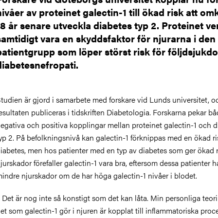
nivåer av proteinet galectin-1 till ökad risk att om
18 år senare utveckla diabetes typ 2. Proteinet ve
samtidigt vara en skyddsfaktor för njurarna i den
patientgrupp som löper störst risk för följdsjuk
diabetesnefropati.
tudien är gjord i samarbete med forskare vid Lunds universitet, o
esultaten publiceras i tidskriften Diabetologia. Forskarna pekar b
egativa och positiva kopplingar mellan proteinet galectin-1 och d
yp 2. På befolkningsnivå kan galectin-1 förknippas med en ökad ri
iabetes, men hos patienter med en typ av diabetes som ger ökad r
jurskador förefaller galectin-1 vara bra, eftersom dessa patienter h
indre njurskador om de har höga galectin-1 nivåer i blodet.
 Det är nog inte så konstigt som det kan låta. Min personliga teori 
et som galectin-1 gör i njuren är kopplat till inflammatoriska proce