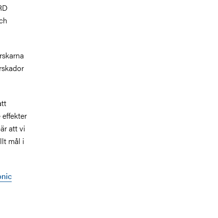
IRD
och
rskarna
urskador
tt
 effekter
r att vi
lt mål i
onic