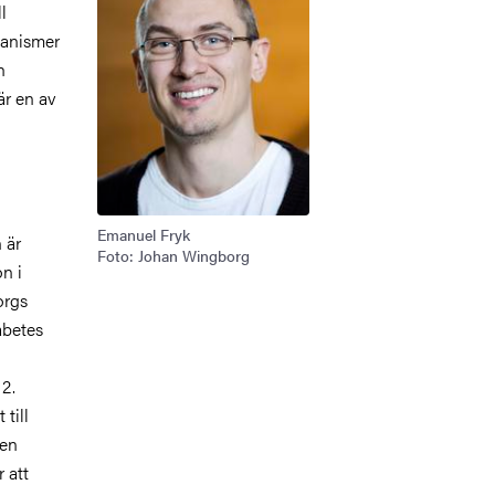
l
kanismer
h
är en av
Emanuel Fryk
 är
Foto: Johan Wingborg
n i
orgs
abetes
 2.
till
ien
 att