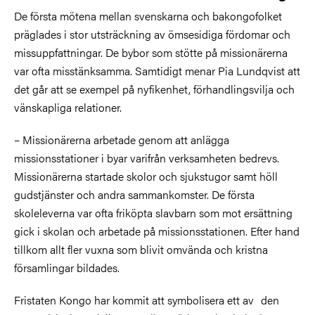
De första mötena mellan svenskarna och bakongofolket
präglades i stor utsträckning av ömsesidiga fördomar och
missuppfattningar. De bybor som stötte på missionärerna
var ofta misstänksamma. Samtidigt menar Pia Lundqvist att
det går att se exempel på nyfikenhet, förhandlingsvilja och
vänskapliga relationer.
– Missionärerna arbetade genom att anlägga
missionsstationer i byar varifrån verksamheten bedrevs.
Missionärerna startade skolor och sjukstugor samt höll
gudstjänster och andra sammankomster. De första
skoleleverna var ofta friköpta slavbarn som mot ersättning
gick i skolan och arbetade på missionsstationen. Efter hand
tillkom allt fler vuxna som blivit omvända och kristna
församlingar bildades.
Fristaten Kongo har kommit att symbolisera ett av den