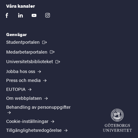
Våra kanaler
facebook
linkedin
youtube
instagram
Genvägar
(Extern länk)
Studentportalen
(Extern länk)
Medarbetarportalen
(Extern länk)
Universitetsbiblioteket
Jobba hos oss
Press och media
EUTOPIA
Om webbplatsen
Behandling av personuppgifter
Cookie-inställningar
Tillgänglighetsredogörelse