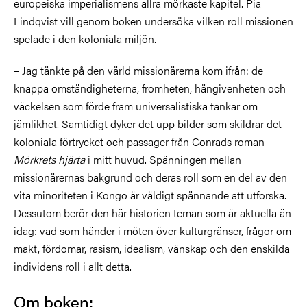
europeiska imperialismens allra mörkaste kapitel. Pia
Lindqvist vill genom boken undersöka vilken roll missionen
spelade i den koloniala miljön.
– Jag tänkte på den värld missionärerna kom ifrån: de
knappa omständigheterna, fromheten, hängivenheten och
väckelsen som förde fram universalistiska tankar om
jämlikhet. Samtidigt dyker det upp bilder som skildrar det
koloniala förtrycket och passager från Conrads roman
Mörkrets hjärta
i mitt huvud. Spänningen mellan
missionärernas bakgrund och deras roll som en del av den
vita minoriteten i Kongo är väldigt spännande att utforska.
Dessutom berör den här historien teman som är aktuella än
idag: vad som händer i möten över kulturgränser, frågor om
makt, fördomar, rasism, idealism, vänskap och den enskilda
individens roll i allt detta.
Om boken: