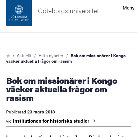
Sökfunktionen
Meny
Göteborgs universitet
Sidfoten
Sök
Kontakta universitetet
Länkstig
Hem
Aktuellt
Hitta nyheter
Bok om missionärer i Kongo
väcker aktuella frågor om rasism
Om webbplatsen
Bok om missionärer i Kongo
väcker aktuella frågor om
rasism
23 mars 2018
Publicerad
Institutionen för historiska
studier
vid