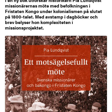
I en ny bok utforskar historikern Pia Lundqvist
missionärernas möte med befolkningen i
Fristaten Kongo under kolonialismen på slutet
på 1800-talet. Med avstamp i dagböcker och
brev belyser hon komplexiteten i
missionsprojektet.