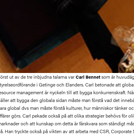
örst ut av de tre inbjudna talarna var
som är huvudäg
Carl Bennet
tyrelseordförande i Getinge och Elanders. Carl betonade att glob
esource management är nyckeln till att bygga konkurrenskraft. Nä
äller att bygga den globala sidan måste man förstå vad det innebä
ara global dvs man måste förstå kulturer, hur människor tänker o
ffärer görs. Carl pekade också på att olika strategier behövs för ol
arknader och att kunskap om detta är färskvara som ständigt måst
å. Han tryckte också på vikten av att arbeta med CSR, Corporate 