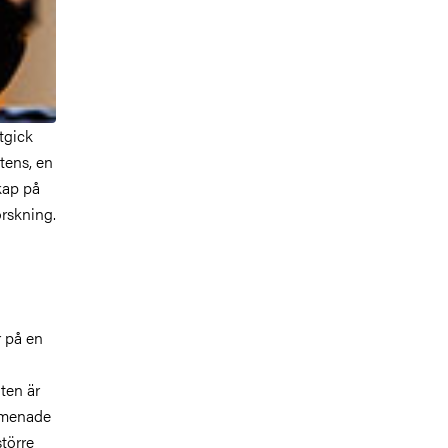
utgick
tens, en
skap på
orskning.
r på en
ten är
n menade
större