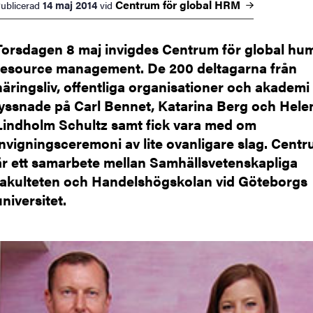
Centrum för global
HRM
14 maj 2014
ublicerad
vid
Torsdagen 8 maj invigdes Centrum för global hu
resource management. De 200 deltagarna från
näringsliv, offentliga organisationer och akademi
lyssnade på Carl Bennet, Katarina Berg och Hele
Lindholm Schultz samt fick vara med om
invigningsceremoni av lite ovanligare slag. Cent
är ett samarbete mellan Samhällsvetenskapliga
fakulteten och Handelshögskolan vid Göteborgs
universitet.