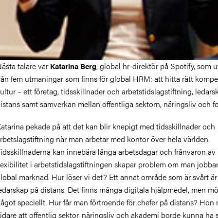
ästa talare var
, global hr-direktör på Spotify, som 
Katarina Berg
rån fem utmaningar som finns för global HRM: att hitta rätt kompe
ultur – ett företag, tidsskillnader och arbetstidslagstiftning, ledar
istans samt samverkan mellan offentliga sektorn, näringsliv och f
atarina pekade på att det kan blir knepigt med tidsskillnader och
rbetslagstiftning när man arbetar med kontor över hela världen.
idsskillnaderna kan innebära långa arbetsdagar och frånvaron av
lexibilitet i arbetstidslagstiftningen skapar problem om man jobba
lobal marknad. Hur löser vi det? Ett annat område som är svårt är
edarskap på distans. Det finns många digitala hjälpmedel, men mö
ågot speciellt. Hur får man förtroende för chefer på distans? Ho
idare att offentlig sektor, näringsliv och akademi borde kunna ha 