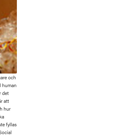
are och
al human
r det
r att
ch hur
ika
e fyllas
Social