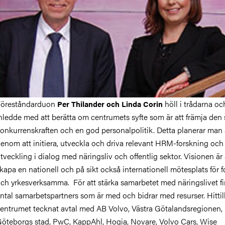
Föreståndarduon
höll i trådarna oc
Per Thilander och Linda Corin
nledde med att berätta om centrumets syfte som är att främja den
onkurrenskraften och en god personalpolitik. Detta planerar man 
enom att initiera, utveckla och driva relevant HRM-forskning och
tveckling i dialog med näringsliv och offentlig sektor. Visionen är 
kapa en nationell och på sikt också internationell mötesplats för f
ch yrkesverksamma. För att stärka samarbetet med näringslivet fi
ntal samarbetspartners som är med och bidrar med resurser. Hittil
entrumet tecknat avtal med AB Volvo, Västra Götalandsregionen,
öteborgs stad, PwC, KappAhl, Hogia, Novare, Volvo Cars, Wise