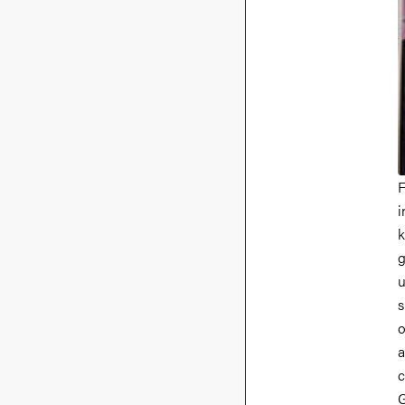
i
k
g
u
s
o
a
c
G