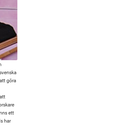
h
 svenska
att göra
att
orskare
nns ett
ls har