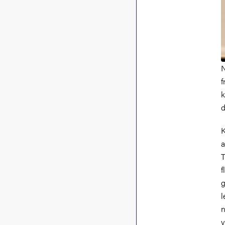
N
f
k
d
K
a
T
f
g
l
n
v