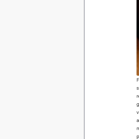
F
s
r
g
v
a
m
p