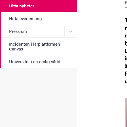
P
Hitta nyheter
Hitta evenemang
Undermeny för Pressrum
Pressrum
Incidenten i lärplattformen
Canvas
Universitet i en orolig värld