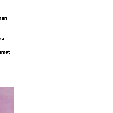
man
na
rumet