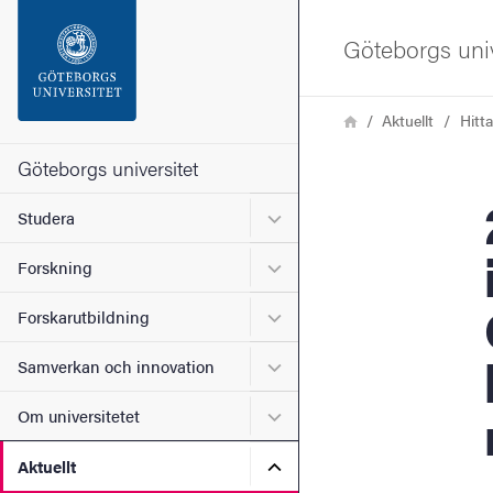
Sökfunktionen
Göteborgs univ
Sidfoten
Länkstig
Hem
Aktuellt
Hitt
Kontakta universitetet
Göteborgs universitet
200 
Undermeny för Studera
Studera
Om webbplatsen
Undermeny för Forskning
Forskning
Undermeny för Forskarutbi
Forskarutbildning
Undermeny för Samverkan 
Samverkan och innovation
Undermeny för Om universi
Om universitetet
Undermeny för Aktuellt
Aktuellt