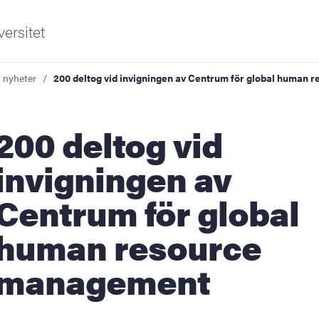
ersitet
a nyheter
200 deltog vid invigningen av Centrum för global human
deltog vid
invigningen av
Centrum för global
ldning
human resource
och innovation
management
tetet