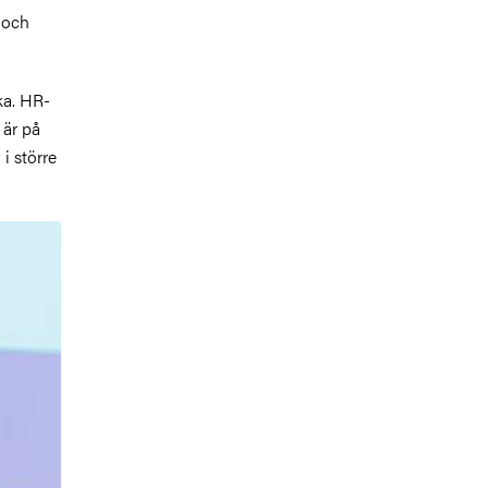
 och
ka. HR-
 är på
i större