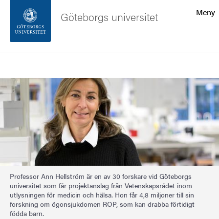
Sökfunktionen
Meny
Göteborgs universitet
Sidfoten
Sök
Kontakta universitetet
Bild
Om webbplatsen
Professor Ann Hellström är en av 30 forskare vid Göteborgs
universitet som får projektanslag från Vetenskapsrådet inom
utlysningen för medicin och hälsa. Hon får 4,8 miljoner till sin
forskning om ögonsjukdomen ROP, som kan drabba förtidigt
födda barn.