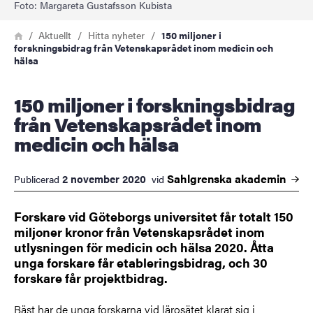
Foto: Margareta Gustafsson Kubista
Länkstig
Hem
Aktuellt
Hitta nyheter
150 miljoner i
forskningsbidrag från Vetenskapsrådet inom medicin och
hälsa
150 miljoner i forskningsbidrag
från Vetenskapsrådet inom
medicin och hälsa
Sahlgrenska
akademin
2 november 2020
Publicerad
vid
Forskare vid Göteborgs universitet får totalt 150
miljoner kronor från Vetenskapsrådet inom
utlysningen för medicin och hälsa 2020. Åtta
unga forskare får etableringsbidrag, och 30
forskare får projektbidrag.
Bäst har de unga forskarna vid lärosätet klarat sig i