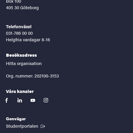
Box 100
405 30 Göteborg
Telefonväxel
031-786 00 00
Helgfria vardagar 8-16
Besöksadress
Hitta organisation
Org. nummer: 202100-3153
Våra kanaler
facebook
linkedin
youtube
instagram
Genvägar
(Extern länk)
Studentportalen