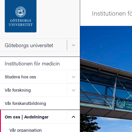
Sökfunktionen
Institutionen f
Sidfoten
Bild
Kontakta universitetet
Göteborgs universitet
Huvudmeny för Göteborgs un
Om webbplatsen
Institutionen för medicin
Undermeny för Studera ho
Studera hos oss
Undermeny för Vår forskni
Vår forskning
Vår forskarutbildning
Undermeny för Om oss | Av
Om oss | Avdelningar
Vår organisation