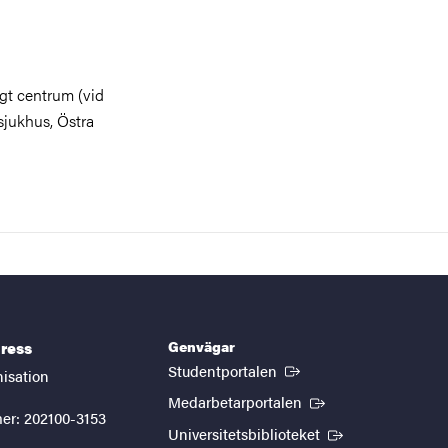
gt centrum (vid
sjukhus, Östra
Genvägar
ress
(Extern länk)
Studentportalen
nisation
(Extern länk)
Medarbetarportalen
er: 202100-3153
(Extern länk)
Universitetsbiblioteket