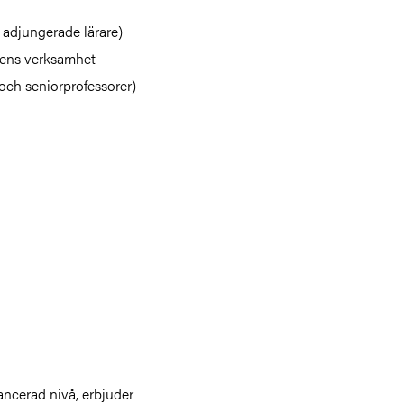
 adjungerade lärare)
onens verksamhet
 och seniorprofessorer)
ncerad nivå, erbjuder