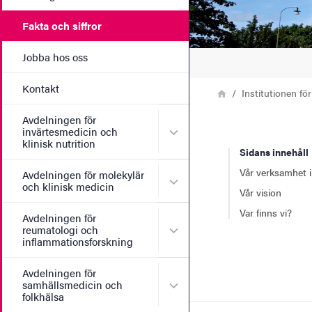
Fakta och siffror
Jobba hos oss
Kontakt
Länkstig
Hem
Institutionen fö
Avdelningen för
Undermeny för Avdelningen 
invärtesmedicin och
klinisk nutrition
Sidans innehåll
Vår verksamhet i 
Avdelningen för molekylär
Undermeny för Avdelningen 
och klinisk medicin
Vår vision
Var finns vi?
Avdelningen för
Undermeny för Avdelningen
reumatologi och
inflammationsforskning
Avdelningen för
Undermeny för Avdelningen
samhällsmedicin och
folkhälsa