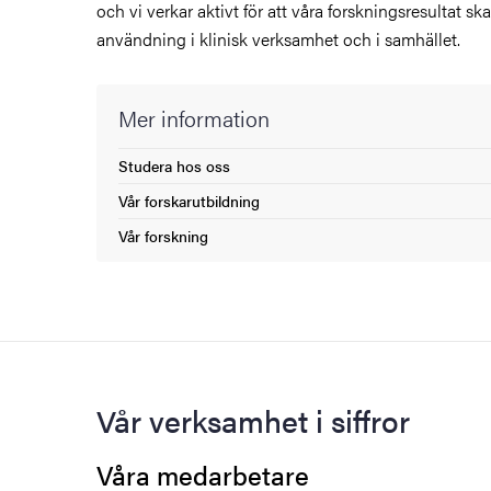
och vi verkar aktivt för att våra forskningsresultat sk
användning i klinisk verksamhet och i samhället.
Mer information
Studera hos oss
(Extern länk)
Vår forskarutbildning
(Extern länk)
Vår forskning
(Extern länk)
Vår verksamhet i siffror
Våra medarbetare