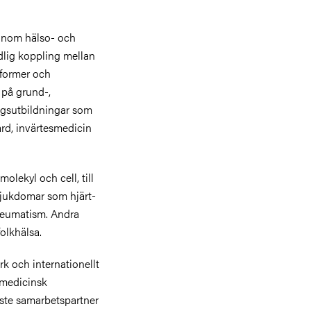
 inom hälso- och
dlig koppling mellan
former och
 på grund-,
agsutbildningar som
d, invärtesmedicin
olekyl och cell, till
ksjukdomar som hjärt-
 reumatism. Andra
olkhälsa.
rk och internationellt
lsmedicinsk
aste samarbetspartner