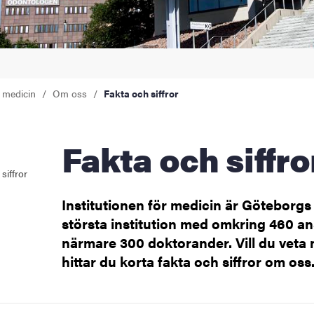
r medicin
Om oss
Fakta och siffror
för invärtesmedicin och klinisk nutrition
Fakta och siffro
siffror
för molekylär och klinisk medicin
Institutionen för medicin är Göteborgs 
största institution med omkring 460 an
 för reumatologi och inflammationsforskning
närmare 300 doktorander. Vill du veta
hittar du korta fakta och siffror om oss
 för samhällsmedicin och folkhälsa