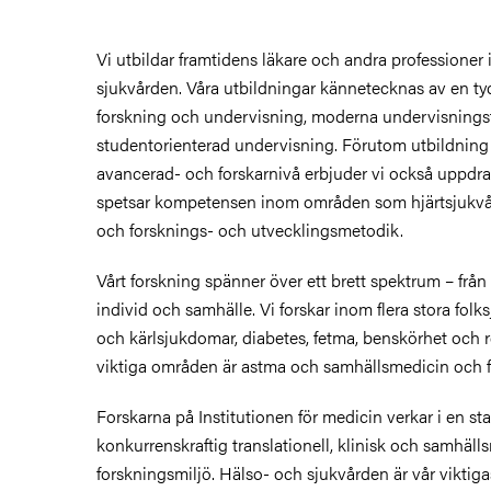
Vi utbildar framtidens läkare och andra professioner
sjukvården. Våra utbildningar kännetecknas av en ty
forskning och undervisning, moderna undervisnings
studentorienterad undervisning. Förutom utbildning
avancerad- och forskarnivå erbjuder vi också uppdr
spetsar kompetensen inom områden som hjärtsjukvår
och forsknings- och utvecklingsmetodik.
Vårt forskning spänner över ett brett spektrum – från m
individ och samhälle. Vi forskar inom flera stora fol
och kärlsjukdomar, diabetes, fetma, benskörhet och
viktiga områden är astma och samhällsmedicin och f
Forskarna på Institutionen för medicin verkar i en sta
konkurrenskraftig translationell, klinisk och samhäl
forskningsmiljö. Hälso- och sjukvården är vår viktig