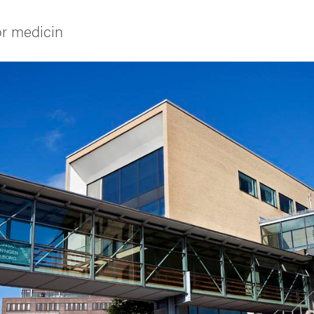
ör medicin
iversitet
s oss
ng
delningar