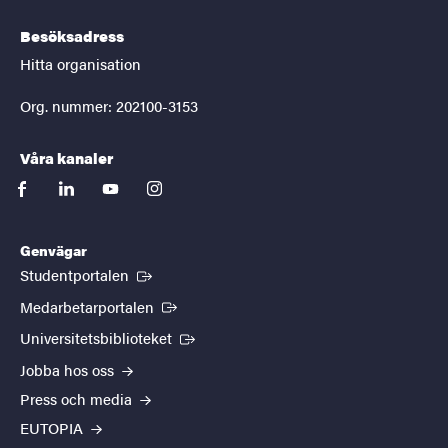
Besöksadress
Hitta organisation
Org. nummer: 202100-3153
Våra kanaler
facebook
linkedin
youtube
instagram
Genvägar
(Extern länk)
Studentportalen
(Extern länk)
Medarbetarportalen
(Extern länk)
Universitetsbiblioteket
Jobba hos oss
Press och media
EUTOPIA