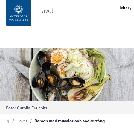
Sökfunktionen
Meny
Havet
Sidfoten
Sök
Kontakta universitetet
Bild
Om webbplatsen
Foto: Carolin Freiholtz
Länkstig
Hem
Havet
Ramen med musslor och sockertång