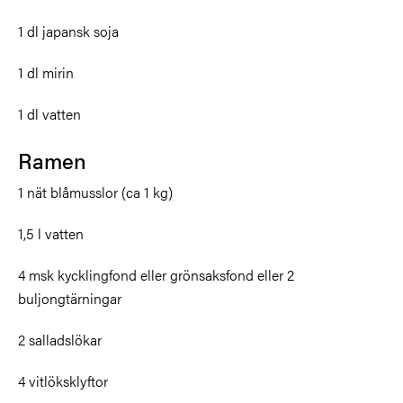
1 dl japansk soja
1 dl mirin
1 dl vatten
Ramen
1 nät blåmusslor (ca 1 kg)
1,5 l vatten
4 msk kycklingfond eller grönsaksfond eller 2
buljongtärningar
2 salladslökar
4 vitlöksklyftor