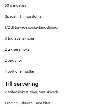
50 g ingefära
Spadet från musslorna
1/2 dl torkade sockertångsflingor
3 tsk japansk soja
2 tsk sesamolja
2 pak choi
4 portioner nudlar
Till servering
2 salladslöksstjälkar, tunt skivade
1 röd chili skuren i små bitar