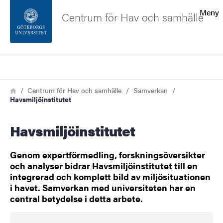
Sökfunktionen
Meny
Centrum för Hav och samhälle
Sidfoten
Sök
Kontakta universitetet
Länkstig
Hem
Centrum för Hav och samhälle
Samverkan
Havsmiljöinstitutet
Om webbplatsen
Havsmiljöinstitutet
Genom expertförmedling, forskningsöversikter
och analyser bidrar Havsmiljöinstitutet till en
integrerad och komplett bild av miljösituationen
i havet. Samverkan med universiteten har en
central betydelse i detta arbete.