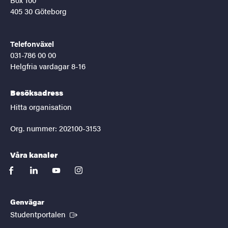
405 30 Göteborg
Telefonväxel
031-786 00 00
Helgfria vardagar 8-16
Besöksadress
Hitta organisation
Org. nummer: 202100-3153
Våra kanaler
facebook
linkedin
youtube
instagram
Genvägar
(Extern länk)
Studentportalen