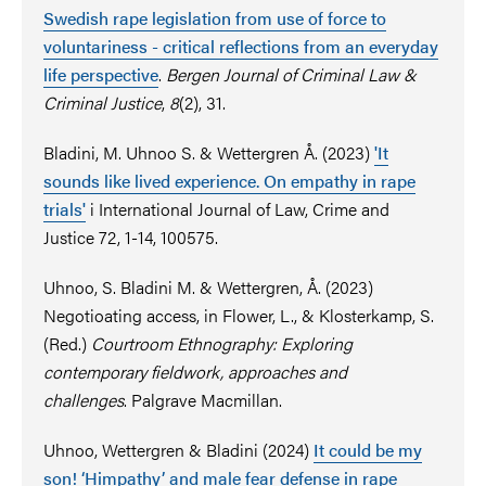
Swedish rape legislation from use of force to
voluntariness - critical reflections from an everyday
life perspective
.
Bergen Journal of Criminal Law &
Criminal Justice
,
8
(2), 31.
Bladini, M. Uhnoo S. & Wettergren Å. (2023)
'It
sounds like lived experience. On empathy in rape
trials'
i International Journal of Law, Crime and
Justice 72, 1-14, 100575.
Uhnoo, S. Bladini M. & Wettergren, Å. (2023)
Negotioating access, in Flower, L., & Klosterkamp, S.
(Red.)
Courtroom Ethnography: Exploring
contemporary fieldwork, approaches and
challenges
. Palgrave Macmillan.
Uhnoo, Wettergren & Bladini (2024)
It could be my
son! ‘Himpathy’ and male fear defense in rape