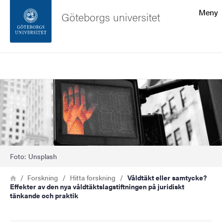
Sökfunktionen
Meny
Göteborgs universitet
Sidfoten
Sök
Kontakta universitetet
Bild
Om webbplatsen
Foto: Unsplash
Länkstig
Hem
Forskning
Hitta forskning
Våldtäkt eller samtycke?
Effekter av den nya våldtäktslagstiftningen på juridiskt
tänkande och praktik