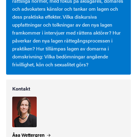
rättsliga normer, med fokus på åklagares, domares
och advokaters känslor och tankar om lagen och
dess praktiska effekter. Vilka diskursiva
uppfattningar och tolkningar av den nya lagen
framkommer i intervjuer med rättens aktörer? Hur
påverkar den nya lagen rättegångsprocessen i
praktiken? Hur tillämpas lagen av domarna i
domskrivning: Vilka bedömningar angående
frivillighet, kön och sexualitet görs?
Kontakt
Åsa
Wettergren