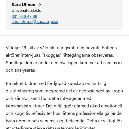
Sara
Uhnoo
Universitetslektor
031-786 47 88
sara.uhnoo@socav.gu.se
Vi följer 16 fall av våldtäkt i tingsrätt och hovrätt. Rättens
aktörer intervjuas, ”skuggas”, rättegångarna observeras.
Samtliga domar under den nya lagen kommer att samlas in
och analyseras.
Projektet bidrar med fördjupad kunskap om rättslig
diskriminering som integrerad del av nedtystandet av kropp
och känslor, samt hur detta interagerar med
könsmaktstrukturer. Det möjliggör därmed ökad emotionell
och kognitiv reflexivitet hos rättens professionella gällande
tysta normer och vanemässigt beteende. Detta är viktigt för
att ytterligare stärka rättssystemets legitimitet.