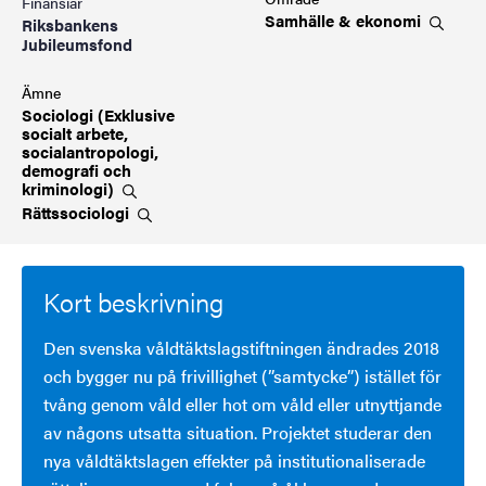
Finansiär
Samhälle &
ekonomi
Riksbankens
Jubileumsfond
Ämne
Sociologi (Exklusive
socialt arbete,
socialantropologi,
demografi och
kriminologi)
Rättssociologi
Kort beskrivning
Den svenska våldtäktslagstiftningen ändrades 2018
och bygger nu på frivillighet (”samtycke”) istället för
tvång genom våld eller hot om våld eller utnyttjande
av någons utsatta situation. Projektet studerar den
nya våldtäktslagen effekter på institutionaliserade